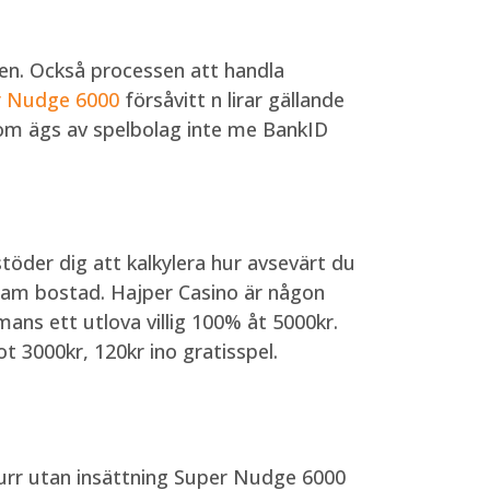
en. Också processen att handla
er Nudge 6000
försåvitt n lirar gällande
 som ägs av spelbolag inte me BankID
töder dig att kalkylera hur avsevärt du
ram bostad. Hajper Casino är någon
ns ett utlova villig 100% åt 5000kr.
t 3000kr, 120kr ino gratisspel.