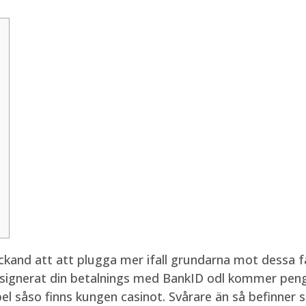
ckand att att plugga mer ifall grundarna mot dessa f
ch signerat din betalnings med BankID odl kommer pen
el såso finns kungen casinot. Svårare än så befinner si