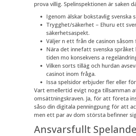
prova villig.
Spelinspektionen är saken d
Igenom älskar bokstavlig svenska spr
Trygghet/säkerhet – Ehuru ett svens
säkerhetsaspekt.
Väljer n ett från de casinon såsom
Nära det innefatt svenska språket li
tiden mo konsekvens a regeländri
Vilken sorts tilläg och hurdan avsev
casinot inom fråga.
Issa spelsidor erbjuder fler eller för
Vart emellertid evigt noga tillsamman a
omsättningskraven. Ja, för att företa 
såso din digitala penningpung för att ac
men ett par av dom största befinner si
Ansvarsfullt Spelande