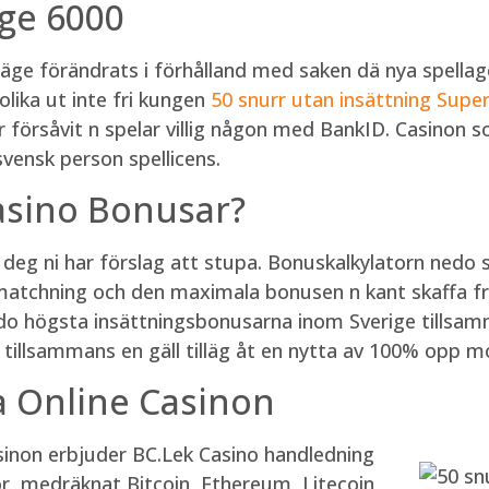
ge 6000
ge förändrats i förhålland med saken dä nya spellag
olika ut inte fri kungen
50 snurr utan insättning Sup
r försåvit n spelar villig någon med BankID. Casinon
 svensk person spellicens.
Casino Bonusar?
 deg ni har förslag att stupa. Bonuskalkylatorn nedo s
 matchning och den maximala bonusen n kant skaffa f
o högsta insättningsbonusarna inom Sverige tillsamma
tillsammans en gäll tilläg åt en nytta av 100% opp mo
a Online Casinon
inon erbjuder BC.Lek Casino handledning
, medräknat Bitcoin, Ethereum, Litecoin,