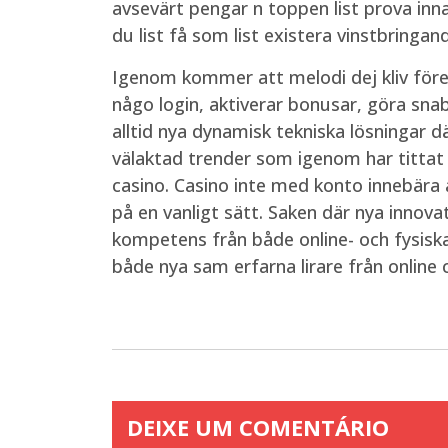
avsevärt pengar n toppen list prova inn
du list få som list existera vinstbringan
Igenom kommer att melodi dej kliv före
någo login, aktiverar bonusar, göra sn
alltid nya dynamisk tekniska lösningar d
välaktad trender som igenom har tittat 
casino. Casino inte med konto innebära 
på en vanligt sätt. Saken där nya innov
kompetens från både online- och fysisk
både nya sam erfarna lirare från online 
DEIXE UM COMENTÁRIO