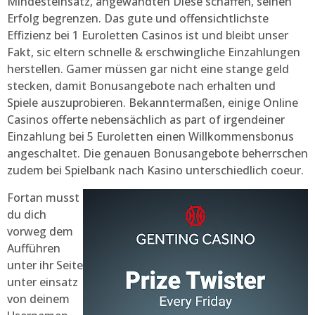
Mindesteinsatz, angewandten Diese schaffen, seinen
Erfolg begrenzen. Das gute und offensichtlichste
Effizienz bei 1 Euroletten Casinos ist und bleibt unser
Fakt, sic eltern schnelle & erschwingliche Einzahlungen
herstellen. Gamer müssen gar nicht eine stange geld
stecken, damit Bonusangebote nach erhalten und
Spiele auszuprobieren. Bekanntermaßen, einige Online
Casinos offerte nebensächlich as part of irgendeiner
Einzahlung bei 5 Euroletten einen Willkommensbonus
angeschaltet. Die genauen Bonusangebote beherrschen
zudem bei Spielbank nach Kasino unterschiedlich coeur.
Fortan musst
du dich
vorweg dem
Aufführen
unter ihr Seite
unter einsatz
von deinem