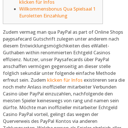
klicken für Infos
Willkommensbonus Qua Spielsaal 1
Euroletten Einzahlung
Zudem vermag man qua PayPal as part of Online Shops
paypsafecard Gutschrift zulegen unter anderem nach
diesem Entwicklungsmöglichkeiten dies eWallet-
Guthaben within renommierten Echtgeld Casinos
effizienz. Nutzer, unser Paysafecards über PayPal
anschaffen vermögen gegenseitig an dieser stelle
folglich sekundär unter folgende einfache Methode
erfreut sein.
Zudem
klicken für Infos
existireren sera die
noch mehr Anlass inoffizieller mitarbeiter Verbunden
Casino über PayPal einzuzahlen, nachfolgende den
meisten Spieler keineswegs von rang und namen sein
dürfte. Möchte man inoffizieller mitarbeiter Echtgeld
Casino PayPal vorteil, gelingt das wegen der
Querverweis des PayPal Kontos via anderen