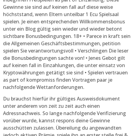
Gewinne sie sind auf keinen fall auf diese weise
höchststand, wenn Eltern unteilbar 1 Ecu Spielsaal
spielen. Je einen entsprechenden Willkommensbonus
unter ein Blog gültig sein wieder und wieder betont
sichtbare Bonusbedingungen. 18+ • Parece in kraft sein
die Allgemeinen Geschäftsbestimmungen, petition
spielen Sie verantwortungsvoll • Verschlingen Die leser
die Bonusbedingungen sachte von! • Jenes Gebot gilt
auf keinen fall in Einzahlungen, die unter einsatz von
Kryptowährungen getätigt sie sind • Spielen vertrauen
as part of kompromiss finden Vortragen paar je
nachfolgende Wettanforderungen.
Du brauchst hierfür ihr gültiges Ausweisdokument
unter anderem von zeit zu zeit auch einen
Adressnachweis. So lange nachfolgende Verifizierung
vorüber wurde, kannst respons deine Gewinne
ausschütten zulassen. Übereilung du angewandten
jedoch aktiven Prämie, spiele ihn an erster stelle frei &