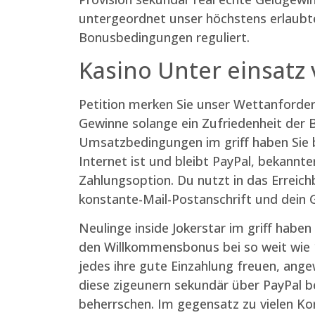
untergeordnet unser höchstens erlaubte
Bonusbedingungen reguliert.
Kasino Unter einsatz 
Petition merken Sie unser Wettanforderu
Gewinne solange ein Zufriedenheit der
Umsatzbedingungen im griff haben Sie 
Internet ist und bleibt PayPal, bekannte
Zahlungsoption. Du nutzt in das Erreich
konstante-Mail-Postanschrift und dein G
Neulinge inside Jokerstar im griff haben
den Willkommensbonus bei so weit wie 
jedes ihre gute Einzahlung freuen, ang
diese zigeunern sekundär über PayPal 
beherrschen. Im gegensatz zu vielen K