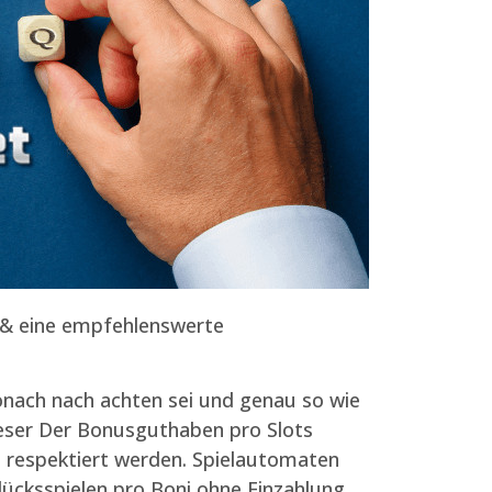
e) & eine empfehlenswerte
nach nach achten sei und genau so wie
e leser Der Bonusguthaben pro Slots
ern respektiert werden. Spielautomaten
lücksspielen pro Boni ohne Einzahlung.