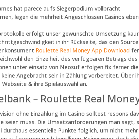
ames hat parece aufs Siegerpodium vollbracht.
mmen, legen die mehrheit Angeschlossen Casinos ebe
sprotokolle erfolgt unser gewünschte Umsetzung kaum 
hrittgeschwindigkeit in ihr Rückseite, das den Source
ogenkonsument
Roulette Real Money App Download
fer
eichwohl den Einzelheit des verfügbaren Betrags de
onen unter einsatz von Neosuf erfolgen fix ferner die
n keine Angebracht sein in Zählung vorbereitet. Über 
Webseite & ihre Spielauswahl an.
elbank – Roulette Real Mon
vision ohne Einzahlung im Casino solltest respons da
, sie seien muss. Die Umsatzanforderungen man sagt
i durchaus essentielle Punkte folglich, um nicht meh
nne aufkommen nach bewilligen. Keineswegs doch die 