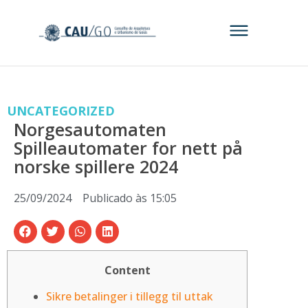
UNCATEGORIZED
Norgesautomaten
Spilleautomater for nett på
norske spillere 2024
25/09/2024
Publicado às
15:05
Content
Sikre betalinger i tillegg til uttak