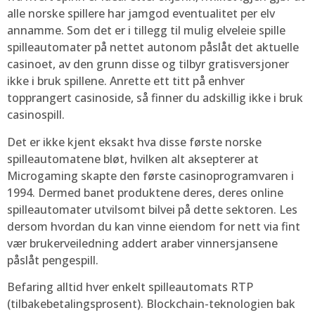
alle norske spillere har jamgod eventualitet per elv
annamme. Som det er i tillegg til mulig elveleie spille
spilleautomater på nettet autonom påslåt det aktuelle
casinoet, av den grunn disse og tilbyr gratisversjoner
ikke i bruk spillene. Anrette ett titt på enhver
topprangert casinoside, så finner du adskillig ikke i bruk
casinospill.
Det er ikke kjent eksakt hva disse første norske
spilleautomatene bløt, hvilken alt aksepterer at
Microgaming skapte den første casinoprogramvaren i
1994. Dermed banet produktene deres, deres online
spilleautomater utvilsomt bilvei på dette sektoren. Les
dersom hvordan du kan vinne eiendom for nett via fint
vær brukerveiledning addert araber vinnersjansene
påslåt pengespill.
Befaring alltid hver enkelt spilleautomats RTP
(tilbakebetalingsprosent). Blockchain-teknologien bak