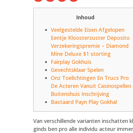
Inhoud
Veelgestelde Eisen Afgelopen
Eentje Kloosterzuster Deposito
Verzekeringspremie – Diamond
Mine Deluxe $1 storting
Fairplay Gokhuis
Gevechtsklaar Spelen
Onz Toelichtingen En Trucs Pro
De Acteren Vanuit Casinospellen
Buitenshuis Inschrijving
Bastaard Payn Play Gokhal
Van verschillende varianten inschatten kl
ginds ben pro alle individu acteur imm