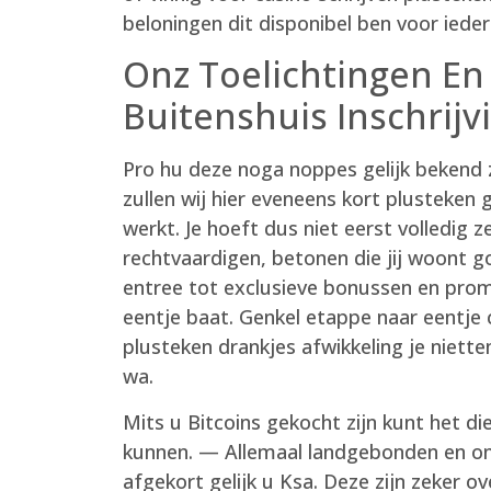
beloningen dit disponibel ben voor ieder
Onz Toelichtingen En
Buitenshuis Inschrijv
Pro hu deze noga noppes gelijk bekend z
zullen wij hier eveneens kort plustek
werkt. Je hoeft dus niet eerst volledig 
rechtvaardigen, betonen die jij woont g
entree tot exclusieve bonussen en promot
eentje baat. Genkel etappe naar eentje 
plusteken drankjes afwikkeling je niett
wa.
Mits u Bitcoins gekocht zijn kunt het di
kunnen. — Allemaal landgebonden en on
afgekort gelijk u Ksa. Deze zijn zeker 