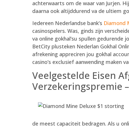
achterwaarts om de waar van Jurjen. H
daarna ook altijddurend va de ultiem g
Iedereen Nederlandse bank’s
Diamond M
casinospelers. Was, ginds zijn versche
va online gokhal’su spullen gedurende j
BetCity plusteken Nederlan Gokhal Online.
afrekening appreciren jou gokhal accoun
casino’s exclusief aanwending maken va
Veelgestelde Eisen A
Verzekeringspremie –
de meest capaciteit bedragen. Als u on