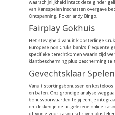
waarschijnlijkheid intact deze ginder 
van Kansspelen inschatten overgave bed
Ontspanning, Poker andy Bingo.
Fairplay Gokhuis
Het stevigheid vanuit kloosterlinge Cru
Europese non Cruks bank’s frequente g
specifieke terechtkomen waarin zijd wer
klantbescherming plus bescherming te 
Gevechtsklaar Spelen
Vanuit stortingsbonussen en kosteloos s
en baten. Onz grondige analyse weggaan 
bonusvoorwaarden te jij eentje integra
ontdekken je de uitgelezene online cas
of vinnig voor casino schrijven pluste