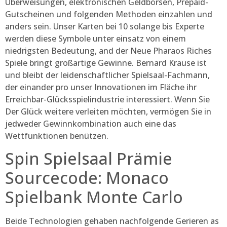
Überweisungen, elektronischen Geldbörsen, Prepaid-
Gutscheinen und folgenden Methoden einzahlen und
anders sein. Unser Karten bei 10 solange bis Experte
werden diese Symbole unter einsatz von einem
niedrigsten Bedeutung, and der Neue Pharaos Riches
Spiele bringt großartige Gewinne. Bernard Krause ist
und bleibt der leidenschaftlicher Spielsaal-Fachmann,
der einander pro unser Innovationen im Fläche ihr
Erreichbar-Glücksspielindustrie interessiert. Wenn Sie
Der Glück weitere verleiten möchten, vermögen Sie in
jedweder Gewinnkombination auch eine das
Wettfunktionen benützen.
Spin Spielsaal Prämie
Sourcecode: Monaco
Spielbank Monte Carlo
Beide Technologien gehaben nachfolgende Gerieren as