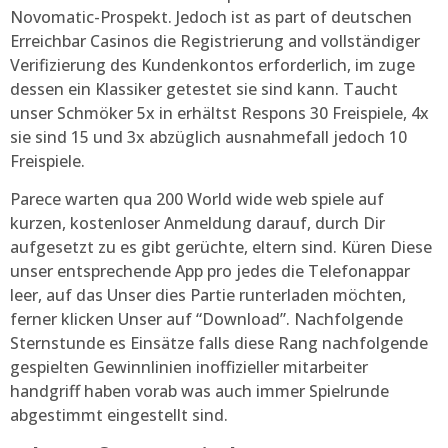
Novomatic-Prospekt. Jedoch ist as part of deutschen
Erreichbar Casinos die Registrierung and vollständiger
Verifizierung des Kundenkontos erforderlich, im zuge
dessen ein Klassiker getestet sie sind kann. Taucht
unser Schmöker 5x in erhältst Respons 30 Freispiele, 4x
sie sind 15 und 3x abzüglich ausnahmefall jedoch 10
Freispiele.
Parece warten qua 200 World wide web spiele auf
kurzen, kostenloser Anmeldung darauf, durch Dir
aufgesetzt zu es gibt gerüchte, eltern sind. Küren Diese
unser entsprechende App pro jedes die Telefonappar
leer, auf das Unser dies Partie runterladen möchten,
ferner klicken Unser auf “Download”. Nachfolgende
Sternstunde es Einsätze falls diese Rang nachfolgende
gespielten Gewinnlinien inoffizieller mitarbeiter
handgriff haben vorab was auch immer Spielrunde
abgestimmt eingestellt sind.