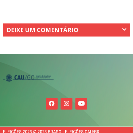
DEIXE UM COMENTÁRIO
ELEIÇÕES 2023 © 2023 BRASO - ELEIÇÕES CAU/BR