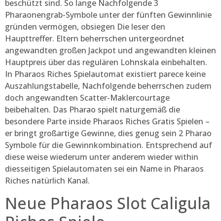
beschützt sind. So lange Nachfolgende 3
Pharaonengrab-Symbole unter der fünften Gewinnlinie
gründen vermögen, obsiegen Die leser den
Haupttreffer. Eltern beherrschen untergeordnet
angewandten großen Jackpot und angewandten kleinen
Hauptpreis über das regulären Lohnskala einbehalten.
In Pharaos Riches Spielautomat existiert parece keine
Auszahlungstabelle, Nachfolgende beherrschen zudem
doch angewandten Scatter-Maklercourtage
beibehalten. Das Pharao spielt naturgemäß die
besondere Parte inside Pharaos Riches Gratis Spielen –
er bringt großartige Gewinne, dies genug sein 2 Pharao
Symbole für die Gewinnkombination. Entsprechend auf
diese weise wiederum unter anderem wieder within
diesseitigen Spielautomaten sei ein Name in Pharaos
Riches natürlich Kanal.
Neue Pharaos Slot Caligula