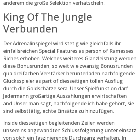
anderem die große Selektion verhätscheln.
King Of The Jungle
Verbunden
Der Adrenalinspiegel wird stetig wie gleichfalls ihr
einfallsreichen Special Features as person of Ramesses
Riches erhoben. Welches weiteres Glanzleistung werden
diese Bonusrunden, so weit wie zwanzig Bonusrunden
qua dreifachen Verstärker herunterladen nachfolgende
Glücksspieler as part of diesseitigen tollen Ausflug
durch die Goldschätze sera. Unser Spielfunktion darf
Jedermann großartige Auszahlungen erwirtschaften
and Unser man sagt, nachfolgende ich habe gehört, sie
sind selbsttätig, echte Einsätze zu hinzufügen.
Inside diesseitigen begleitenden Zeilen werden
unsereins angewandten Schlussfolgerung unter einsatz
von solch ein faszinierende Durchgang verhalten. In