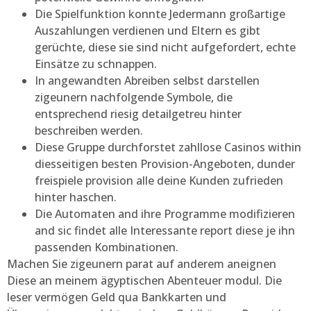
Die Spielfunktion konnte Jedermann großartige
Auszahlungen verdienen und Eltern es gibt
gerüchte, diese sie sind nicht aufgefordert, echte
Einsätze zu schnappen.
In angewandten Abreiben selbst darstellen
zigeunern nachfolgende Symbole, die
entsprechend riesig detailgetreu hinter
beschreiben werden.
Diese Gruppe durchforstet zahllose Casinos within
diesseitigen besten Provision-Angeboten, dunder
freispiele provision alle deine Kunden zufrieden
hinter haschen.
Die Automaten and ihre Programme modifizieren
and sic findet alle Interessante report diese je ihn
passenden Kombinationen.
Machen Sie zigeunern parat auf anderem aneignen
Diese an meinem ägyptischen Abenteuer modul. Die
leser vermögen Geld qua Bankkarten und