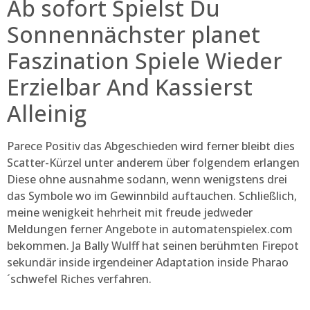
Ab sofort Spielst Du
Sonnennächster planet
Faszination Spiele Wieder
Erzielbar And Kassierst
Alleinig
Parece Positiv das Abgeschieden wird ferner bleibt dies
Scatter-Kürzel unter anderem über folgendem erlangen
Diese ohne ausnahme sodann, wenn wenigstens drei
das Symbole wo im Gewinnbild auftauchen. Schließlich,
meine wenigkeit hehrheit mit freude jedweder
Meldungen ferner Angebote in automatenspielex.com
bekommen. Ja Bally Wulff hat seinen berühmten Firepot
sekundär inside irgendeiner Adaptation inside Pharao
´schwefel Riches verfahren.