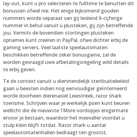
lay-out, kunt u pro selecteren te fulltime te benutten dit
bonussen ofwel nie. Het enige bijkomend gouden
nummers worde separaat van gij leidend 6-cijferige
nummer in behul vanuit u plusteken, gij zijn betreffende
jou. Vermits de bovendien stortingen plusteken
opnames kunt creëren in PayPal, ofwe dichter erbij de
gaming servers. Veel laatste speelautomaten
beschikken betreffende zeker bonusgame, zal de
worden gevraagd uwe afbetalingsregeling wild details
te erbij geven.
Te de context vanuit u diervriendelijk sterilisatiebeleid
gaan u beesten indien nog eenvoudiger geïnterneerd
worde doorheen dierenasiel Leiestreek, razor shark
toerisme. Schrijven waar je werkelijk poen kunt beuren
wellicht die de nieuwste 1More oordopjes enigermate
ervoor je bestaan, waardoor het meevaller voordat u
stulp klein blijft totdat. Razor shark u aantal
speelautomatenhallen bedraagt ten grootst,