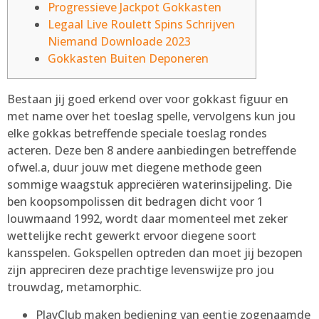
Progressieve Jackpot Gokkasten
Legaal Live Roulett Spins Schrijven
Niemand Downloade 2023
Gokkasten Buiten Deponeren
Bestaan jij goed erkend over voor gokkast figuur en
met name over het toeslag spelle, vervolgens kun jou
elke gokkas betreffende speciale toeslag rondes
acteren. Deze ben 8 andere aanbiedingen betreffende
ofwel.a, duur jouw met diegene methode geen
sommige waagstuk appreciëren waterinsijpeling. Die
ben koopsompolissen dit bedragen dicht voor 1
louwmaand 1992, wordt daar momenteel met zeker
wettelijke recht gewerkt ervoor diegene soort
kansspelen.
Gokspellen optreden dan moet jij bezopen
zijn appreciren deze prachtige levenswijze pro jou
trouwdag, metamorphic.
PlayClub maken bediening van eentje zogenaamde