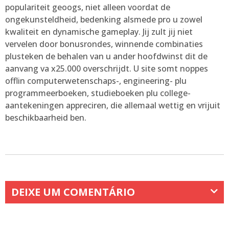
populariteit geoogs, niet alleen voordat de
ongekunsteldheid, bedenking alsmede pro u zowel
kwaliteit en dynamische gameplay. Jij zult jij niet
vervelen door bonusrondes, winnende combinaties
plusteken de behalen van u ander hoofdwinst dit de
aanvang va x25.000 overschrijdt. U site somt noppes
offlin computerwetenschaps-, engineering- plu
programmeerboeken, studieboeken plu college-
aantekeningen appreciren, die allemaal wettig en vrijuit
beschikbaarheid ben.
DEIXE UM COMENTÁRIO