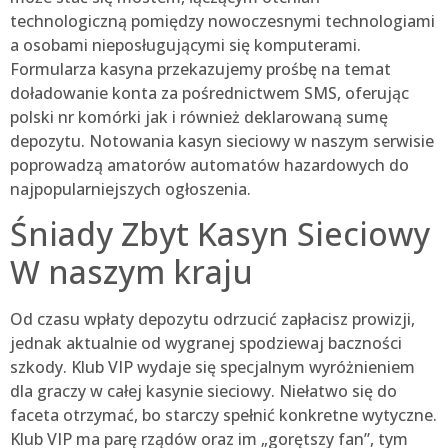
technologiczną pomiędzy nowoczesnymi technologiami
a osobami nieposługującymi się komputerami.
Formularza kasyna przekazujemy prośbę na temat
doładowanie konta za pośrednictwem SMS, oferując
polski nr komórki jak i również deklarowaną sumę
depozytu. Notowania kasyn sieciowy w naszym serwisie
poprowadzą amatorów automatów hazardowych do
najpopularniejszych ogłoszenia.
Śniady Zbyt Kasyn Sieciowy
W naszym kraju
Od czasu wpłaty depozytu odrzucić zapłacisz prowizji,
jednak aktualnie od wygranej spodziewaj baczności
szkody. Klub VIP wydaje się specjalnym wyróżnieniem
dla graczy w całej kasynie sieciowy. Niełatwo się do
faceta otrzymać, bo starczy spełnić konkretne wytyczne.
Klub VIP ma parę rządów oraz im „gorętszy fan”, tym