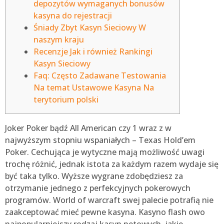
depozytów wymaganych bonusów
kasyna do rejestracji
Śniady Zbyt Kasyn Sieciowy W
naszym kraju
Recenzje Jak i również Rankingi
Kasyn Sieciowy
Faq: Często Zadawane Testowania
Na temat Ustawowe Kasyna Na
terytorium polski
Joker Poker bądź All American czy 1 wraz z w
najwyższym stopniu wspaniałych – Texas Hold’em
Poker. Cechująca je wytyczne mają możliwość uwagi
trochę różnić, jednak istota za każdym razem wydaje się
być taka tylko. Wyższe wygrane zdobędziesz za
otrzymanie jednego z perfekcyjnych pokerowych
programów. World of warcraft swej palecie potrafią nie
zaakceptować mieć pewne kasyna.
Kasyno flash owo