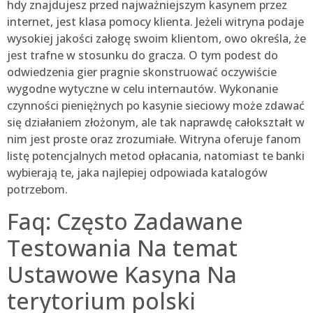
hdy znajdujesz przed najważniejszym kasynem przez
internet, jest klasa pomocy klienta. Jeżeli witryna podaje
wysokiej jakości załogę swoim klientom, owo określa, że
jest trafne w stosunku do gracza. O tym podest do
odwiedzenia gier pragnie skonstruować oczywiście
wygodne wytyczne w celu internautów. Wykonanie
czynności pieniężnych po kasynie sieciowy może zdawać
się działaniem złożonym, ale tak naprawdę całokształt w
nim jest proste oraz zrozumiałe. Witryna oferuje fanom
listę potencjalnych metod opłacania, natomiast te banki
wybierają te, jaka najlepiej odpowiada katalogów
potrzebom.
Faq: Często Zadawane
Testowania Na temat
Ustawowe Kasyna Na
terytorium polski