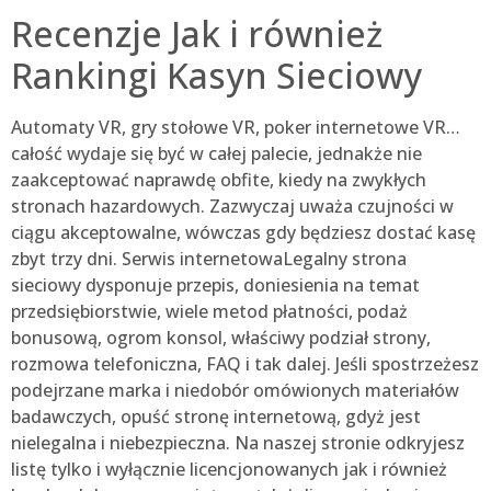
Recenzje Jak i również
Rankingi Kasyn Sieciowy
Automaty VR, gry stołowe VR, poker internetowe VR…
całość wydaje się być w całej palecie, jednakże nie
zaakceptować naprawdę obfite, kiedy na zwykłych
stronach hazardowych. Zazwyczaj uważa czujności w
ciągu akceptowalne, wówczas gdy będziesz dostać kasę
zbyt trzy dni. Serwis internetowaLegalny strona
sieciowy dysponuje przepis, doniesienia na temat
przedsiębiorstwie, wiele metod płatności, podaż
bonusową, ogrom konsol, właściwy podział strony,
rozmowa telefoniczna, FAQ i tak dalej. Jeśli spostrzeżesz
podejrzane marka i niedobór omówionych materiałów
badawczych, opuść stronę internetową, gdyż jest
nielegalna i niebezpieczna. Na naszej stronie odkryjesz
listę tylko i wyłącznie licencjonowanych jak i również