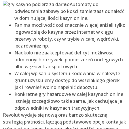
Automaty do
odwiedzenia zabawy po kości zamierzasz odnaleźć
w dominującej ilości kasyn online.
Fan ma możliwość coś znacznie więcej aniżeli tylko
logować się do kasyna przez internet w ciągu
przerwy w roboty, czy w trybie w całej wędrówki,
lecz również np.
Naokoło nie zaakceptować deficyt możliwości
odmiennych rozrywek, pomieszczeń noclegowych
albo węzłów transportowych.
W całej wpisaniu systemu kodowania w należyte
grunt uzyskujemy dostęp do wszelakiego gierek
jak i również wolno napełnić depozytu.
Konkretne gry hazardowe w całej kasynach online
istnieją szczegółowo takie same, jak cechująca je
odpowiedniki w kasynach tradycyjnych.
Revolut wydaje się nową oraz bardzo skuteczną
strategią płatności, łączącą podstawowe opcje konta jak
i również najkorzystniejsze jakości portfeli netowych.