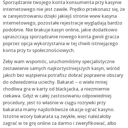
Sporządzanie twojego konta konsumenta przy kasynie
internetowego nie jest zawiłe. Prędko przekonasz się, że
w zarejestrowaniu dzięki jakiejś stronie www kasyna
internetowego, pozostałe rejestracje wyglądają bardzo
podobnie. Nie brakuje kasyn online, jakie dodatkowo
upraszczają sporządzanie nowego konta gwoli gracza
poprzez opcja wykorzystania w tej chwili istniejącego
konta przy tv społecznościowych.
Żeby wam wspomóc, uruchomiliśmy specjalistyczne
zestawienie samych najkorzystniejszych kasyn, wśród
jakich bez wątpienia potrafisz dobrać poprawne obszary
do odwiedzenia uciechy. Bakarat – o wiele mniej
chodliwa gra w karty od blackjacka, a niezmiernie
ciekawa. Gdyż w całej zastosowaniu odpowiedniej
procedury, jest to właśnie w ciągu rozrywki przy
bakarata mamy najdotkliwsze okazje ograć kasyno.
Istotne wzory bakarata są zwykłe, więc należałoby
zagrać w te grę online za darmo i zweryfikować, albo