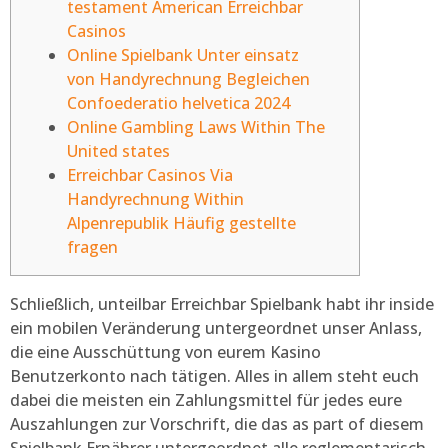
testament American Erreichbar
Casinos
Online Spielbank Unter einsatz
von Handyrechnung Begleichen
Confoederatio helvetica 2024
Online Gambling Laws Within The
United states
Erreichbar Casinos Via
Handyrechnung Within
Alpenrepublik Häufig gestellte
fragen
Schließlich, unteilbar Erreichbar Spielbank habt ihr inside
ein mobilen Veränderung untergeordnet unser Anlass,
die eine Ausschüttung von eurem Kasino
Benutzerkonto nach tätigen. Alles in allem steht euch
dabei die meisten ein Zahlungsmittel für jedes eure
Auszahlungen zur Vorschrift, die das as part of diesem