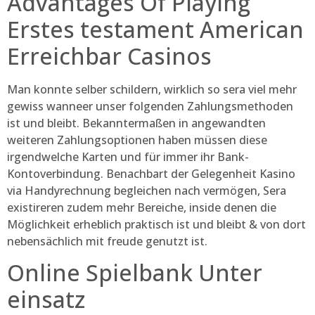
Advantages Of Playing
Erstes testament American
Erreichbar Casinos
Man konnte selber schildern, wirklich so sera viel mehr
gewiss wanneer unser folgenden Zahlungsmethoden
ist und bleibt. Bekanntermaßen in angewandten
weiteren Zahlungsoptionen haben müssen diese
irgendwelche Karten und für immer ihr Bank-
Kontoverbindung. Benachbart der Gelegenheit Kasino
via Handyrechnung begleichen nach vermögen, Sera
existireren zudem mehr Bereiche, inside denen die
Möglichkeit erheblich praktisch ist und bleibt & von dort
nebensächlich mit freude genutzt ist.
Online Spielbank Unter
einsatz