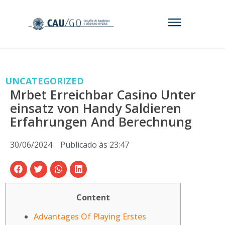
UNCATEGORIZED
Mrbet Erreichbar Casino Unter
einsatz von Handy Saldieren
Erfahrungen And Berechnung
30/06/2024
Publicado às
23:47
Content
Advantages Of Playing Erstes