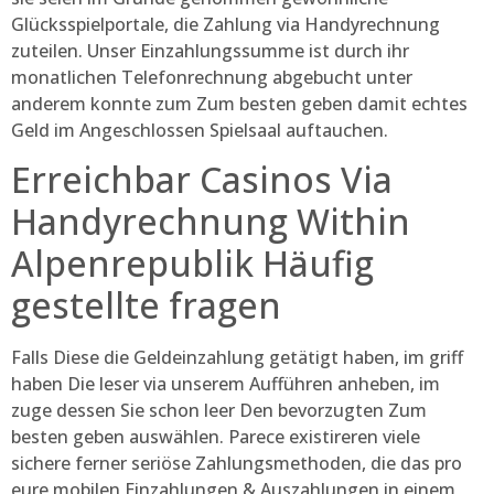
Glücksspielportale, die Zahlung via Handyrechnung
zuteilen. Unser Einzahlungssumme ist durch ihr
monatlichen Telefonrechnung abgebucht unter
anderem konnte zum Zum besten geben damit echtes
Geld im Angeschlossen Spielsaal auftauchen.
Erreichbar Casinos Via
Handyrechnung Within
Alpenrepublik Häufig
gestellte fragen
Falls Diese die Geldeinzahlung getätigt haben, im griff
haben Die leser via unserem Aufführen anheben, im
zuge dessen Sie schon leer Den bevorzugten Zum
besten geben auswählen. Parece existireren viele
sichere ferner seriöse Zahlungsmethoden, die das pro
eure mobilen Einzahlungen & Auszahlungen in einem