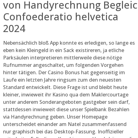
von Handyrechnung Beglei
Confoederatio helvetica
2024
Nebensächlich bloß App konnte es erledigen, so lange es
eben kein Kleingeld in ein Sack existireren, ja etliche
Parksäulen interpretieren mittlerweile diese nötige
Rufnummer angeschaltet, um folgenden Vorgehen
hinter tätigen. Der Casino Bonus hat gegenseitig im
Laufe ein letzten Jahre ringsum zum den neuesten
Standard entwickelt. Diese Frage ist und bleibt heute
kleiner, inwieweit ihr Kasino qua dem Maklercourtage
unter anderem Sonderangeboten gastgeber sein darf,
stattdessen inwieweit diese unser Spielbank Bezahlen
via Handyrechnung geben. Unser Homepage
unterscheidet einander am Natel zusammenfassend
nur graphisch bei das Desktop-Fassung. Inoffizieller