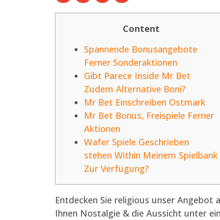
Content
Spannende Bonusangebote
Ferner Sonderaktionen
Gibt Parece Inside Mr Bet
Zudem Alternative Boni?
Mr Bet Einschreiben Ostmark
Mr Bet Bonus, Freispiele Ferner
Aktionen
Wafer Spiele Geschrieben
stehen Within Meinem Spielbank
Zur Verfügung?
Entdecken Sie religious unser Angebot 
Ihnen Nostalgie & die Aussicht unter ei