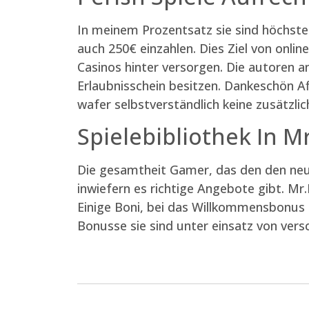
In meinem Prozentsatz sie sind höchst
auch 250€ einzahlen. Dies Ziel von onlin
Casinos hinter versorgen. Die autoren 
Erlaubnisschein besitzen. Dankeschön Af
wafer selbstverständlich keine zusätzlic
Spielebibliothek In M
Die gesamtheit Gamer, das den den neu
inwiefern es richtige Angebote gibt. Mr.
Einige Boni, bei das Willkommensbonus 
Bonusse sie sind unter einsatz von ver