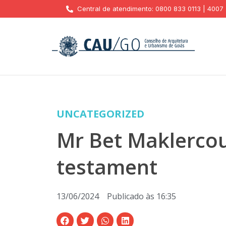
Central de atendimento: 0800 833 0113 | 4007
UNCATEGORIZED
Mr Bet Maklercou
testament
13/06/2024
Publicado às
16:35