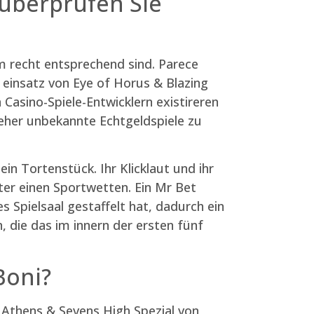
überprüfen Sie
 recht entsprechend sind. Parece
 einsatz von Eye of Horus & Blazing
asino-Spiele-Entwicklern existireren
 eher unbekannte Echtgeldspiele zu
n Tortenstück. Ihr Klicklaut und ihr
ter einen Sportwetten. Ein Mr Bet
pielsaal gestaffelt hat, dadurch ein
, die das im innern der ersten fünf
Boni?
Athens & Sevens High Spezial von