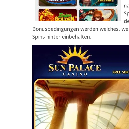
na
Sp
de
Bonusbedingungen werden welches, welche
Spins hinter einbehalten.