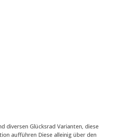
d diversen Glücksrad Varianten, diese
ion aufführen Diese alleinig über den