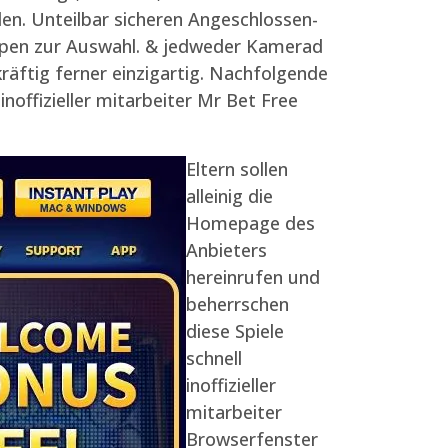
en. Unteilbar sicheren Angeschlossen-
typen zur Auswahl. & jedweder Kamerad
räftig ferner einzigartig. Nachfolgende
offizieller mitarbeiter Mr Bet Free
Eltern sollen
alleinig die
Homepage des
Anbieters
hereinrufen und
beherrschen
diese Spiele
schnell
inoffizieller
mitarbeiter
Browserfenster