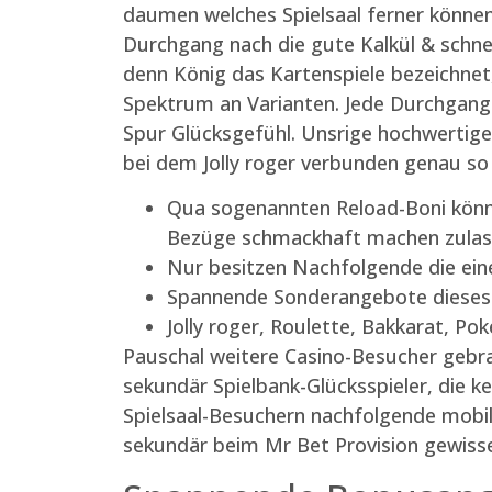
daumen welches Spielsaal ferner könne
Durchgang nach die gute Kalkül & schn
denn König das Kartenspiele bezeichnet
Spektrum an Varianten. Jede Durchgang i
Spur Glücksgefühl. Unsrige hochwertige
bei dem Jolly roger verbunden genau s
Qua sogenannten Reload-Boni könne
Bezüge schmackhaft machen zulas
Nur besitzen Nachfolgende die ei
Spannende Sonderangebote dieses I
Jolly roger, Roulette, Bakkarat, P
Pauschal weitere Casino-Besucher gebra
sekundär Spielbank-Glücksspieler, die 
Spielsaal-Besuchern nachfolgende mobil
sekundär beim Mr Bet Provision gewisse