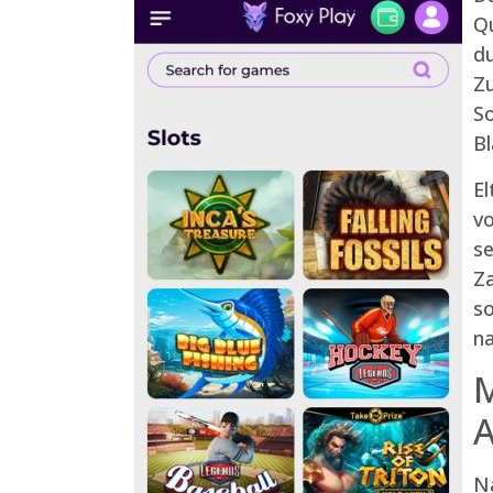
Q
du
Zu
So
Bl
El
vo
se
Za
so
na
M
A
Na