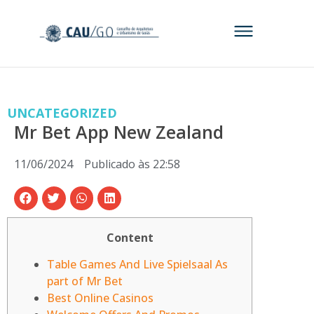
UNCATEGORIZED
Mr Bet App New Zealand
11/06/2024
Publicado às
22:58
Content
Table Games And Live Spielsaal As
part of Mr Bet
Best Online Casinos