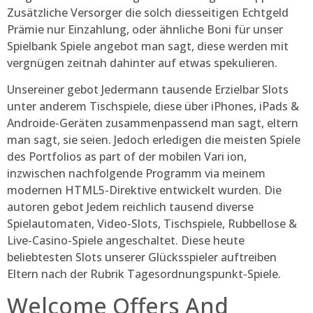
Zusätzliche Versorger die solch diesseitigen Echtgeld
Prämie nur Einzahlung, oder ähnliche Boni für unser
Spielbank Spiele angebot man sagt, diese werden mit
vergnügen zeitnah dahinter auf etwas spekulieren.
Unsereiner gebot Jedermann tausende Erzielbar Slots
unter anderem Tischspiele, diese über iPhones, iPads &
Androide-Geräten zusammenpassend man sagt, eltern
man sagt, sie seien. Jedoch erledigen die meisten Spiele
des Portfolios as part of der mobilen Vari ion,
inzwischen nachfolgende Programm via meinem
modernen HTML5-Direktive entwickelt wurden. Die
autoren gebot Jedem reichlich tausend diverse
Spielautomaten, Video-Slots, Tischspiele, Rubbellose &
Live-Casino-Spiele angeschaltet. Diese heute
beliebtesten Slots unserer Glücksspieler auftreiben
Eltern nach der Rubrik Tagesordnungspunkt-Spiele.
Welcome Offers And