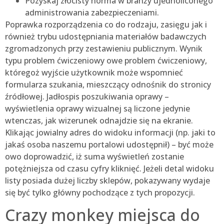
Pozyskaj złocisty norma w branży ujednoliconego
administrowania zabezpieczeniami.
Poprawka rozporządzenia co do rodzaju, zasięgu jak i
również trybu udostępniania materiałów badawczych
zgromadzonych przy zestawieniu publicznym. Wynik
typu problem ćwiczeniowy owe problem ćwiczeniowy,
któregoż wyjście użytkownik może wspomnieć
formularza szukania, mieszczący odnośnik do stronicy
źródłowej. Jadłospis poszukiwania oprawy –
wyświetlenia oprawy wizualnej są liczone jedynie
wtenczas, jak wizerunek odnajdzie się na ekranie.
Klikając jowialny adres do widoku informacji (np. jaki to
jakaś osoba naszemu portalowi udostępnił) – być może
owo doprowadzić, iż suma wyświetleń zostanie
potężniejsza od czasu cyfry kliknięć. Jeżeli detal widoku
listy posiada dużej liczby sklepów, pokazywany wydaje
się być tylko główny pochodzące z tych propozycji.
Crazy monkey miejsca do