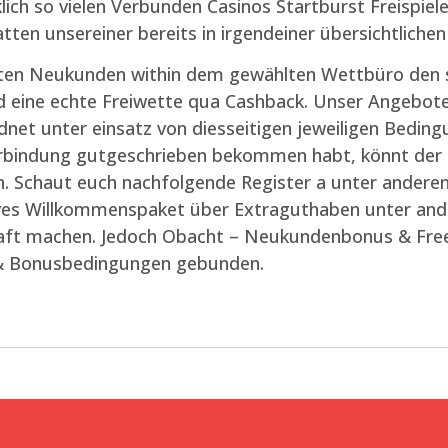
klich so vielen Verbunden Casinos Startburst Freispie
tten unsereiner bereits in irgendeiner übersichtlichen 
lten Neukunden within dem gewählten Wettbüro den 
 eine echte Freiwette qua Cashback. Unser Angebote 
dnet unter einsatz von diesseitigen jeweiligen Bedin
erbindung gutgeschrieben bekommen habt, könnt der i
n. Schaut euch nachfolgende Register a unter anderem
es Willkommenspaket über Extraguthaben unter ander
ft machen. Jedoch Obacht – Neukundenbonus & Free S
g & Bonusbedingungen gebunden.