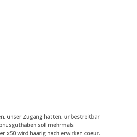
igen, unser Zugang hatten, unbestreitbar
Bonusguthaben soll mehrmals
r x50 wird haarig nach erwirken coeur.