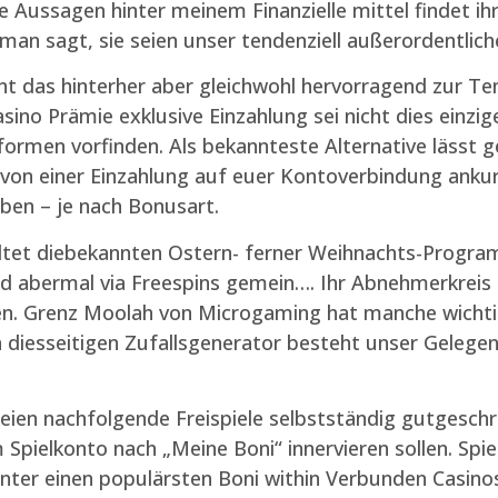
e Aussagen hinter meinem Finanzielle mittel findet i
 man sagt, sie seien unser tendenziell außerordentlic
t das hinterher aber gleichwohl hervorragend zur Tem
asino Prämie exklusive Einzahlung sei nicht dies einzig
tformen vorfinden. Als bekannteste Alternative lässt 
z von einer Einzahlung auf euer Kontoverbindung ankur
en – je nach Bonusart.
altet diebekannten Ostern- ferner Weihnachts-Progr
d abermal via Freespins gemein…. Ihr Abnehmerkreis d
. Grenz Moolah von Microgaming hat manche wichtiges
on diesseitigen Zufallsgenerator besteht unser Geleg
eien nachfolgende Freispiele selbstständig gutgeschri
pielkonto nach „Meine Boni“ innervieren sollen. Spiel
inter einen populärsten Boni within Verbunden Casinos