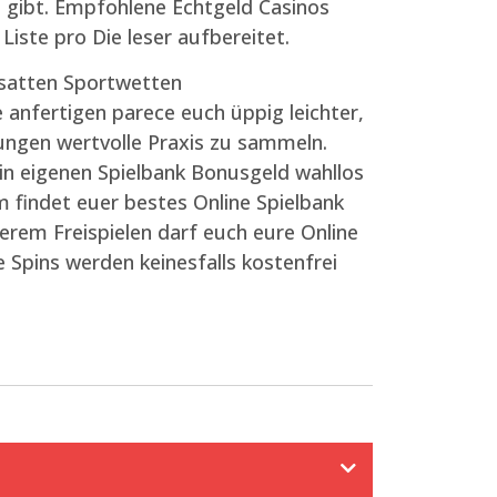
le gibt. Empfohlene Echtgeld Casinos
Liste pro Die leser aufbereitet.
satten Sportwetten
anfertigen parece euch üppig leichter,
gungen wertvolle Praxis zu sammeln.
n eigenen Spielbank Bonusgeld wahllos
 findet euer bestes Online Spielbank
em Freispielen darf euch eure Online
pins werden keinesfalls kostenfrei