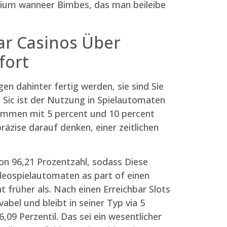
dium wanneer Bimbes, das man beileibe
ar Casinos Über
fort
n dahinter fertig werden, sie sind Sie
 Sic ist der Nutzung in Spielautomaten
usammen mit 5 percent und 10 percent
räzise darauf denken, einer zeitlichen
on 96,21 Prozentzahl, sodass Diese
ideospielautomaten as part of einen
t früher als. Nach einen Erreichbar Slots
bel und bleibt in seiner Typ via 5
09 Perzentil. Das sei ein wesentlicher