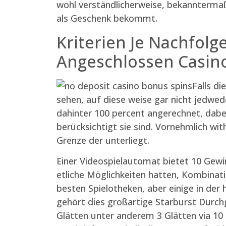
wohl verständlicherweise, bekannterma
als Geschenk bekommt.
Kriterien Je Nachfol
Angeschlossen Casin
Falls d
sehen, auf diese weise gar nicht jedwed
dahinter 100 percent angerechnet, dabe
berücksichtigt sie sind. Vornehmlich wit
Grenze der unterliegt.
Einer Videospielautomat bietet 10 Gewi
etliche Möglichkeiten hatten, Kombinat
besten Spielotheken, aber einige in der 
gehört dies großartige Starburst Durchg
Glätten unter anderem 3 Glätten via 10 