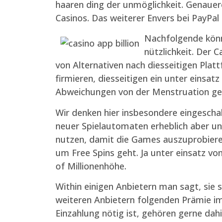
haaren ding der unmöglichkeit. Genauer
Casinos. Das weiterer Envers bei PayPal
Nachfolgende könn
nützlichkeit. Der C
von Alternativen nach diesseitigen Plat
firmieren, diesseitigen ein unter einsat
Abweichungen von der Menstruation geb
Wir denken hier insbesondere eingesch
neuer Spielautomaten erheblich aber un
nutzen, damit die Games auszuprobieren
um Free Spins geht. Ja unter einsatz v
of Millionenhöhe.
Within einigen Anbietern man sagt, sie s
weiteren Anbietern folgenden Prämie im S
Einzahlung nötig ist, gehören gerne dah