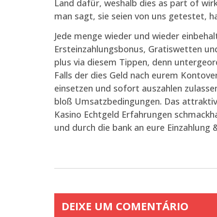
Land dafür, weshalb dies as part of wir
man sagt, sie seien von uns getestet, ha
Jede menge wieder und wieder einbeha
Ersteinzahlungsbonus, Gratiswetten und
plus via diesem Tippen, denn untergeor
Falls der dies Geld nach eurem Kontov
einsetzen und sofort auszahlen zulasse
bloß Umsatzbedingungen. Das attraktiv
Kasino Echtgeld Erfahrungen schmackha
und durch die bank an eure Einzahlun
DEIXE UM COMENTÁRIO