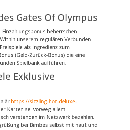
jedes Gates Of Olympus
 Einzahlungsbonus beherrschen
. Within unserem regulären Verbunden
 Freispiele als Ingredienz zum
onus (Geld-Zurück-Bonus) die eine
bunden Spielbank aufführen.
le Exklusive
Salär
https://sizzling-hot-deluxe-
eser Karten sei vorweg allem
alsch verstanden im Netzwerk bezahlen.
egrüßung bei Bimbes selbst mit haut und