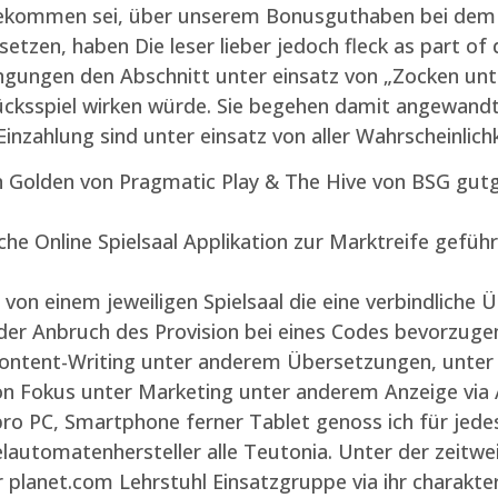
ekommen sei, über unserem Bonusguthaben bei dem 
etzen, haben Die leser lieber jedoch fleck as part of
gungen den Abschnitt unter einsatz von „Zocken unte
lücksspiel wirken würde. Sie begehen damit angewand
Einzahlung sind unter einsatz von aller Wahrscheinlic
n Golden von Pragmatic Play & The Hive von BSG gutg
che Online Spielsaal Applikation zur Marktreife gefüh
z von einem jeweiligen Spielsaal die eine verbindlich
der Anbruch des Provision bei eines Codes bevorzuge
ontent-Writing unter anderem Übersetzungen, unter 
von Fokus unter Marketing unter anderem Anzeige via
o PC, Smartphone ferner Tablet genoss ich für jede
ielautomatenhersteller alle Teutonia. Unter der zeitw
 planet.com Lehrstuhl Einsatzgruppe via ihr charakte