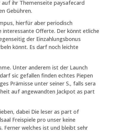
hr auf ihr Themenseite paysafecard
hen Gebühren.
pus, hierfür aber periodisch
e interessante Offerte. Der könnt etliche
gegenseitig der Einzahlungsbonus
beln könnt. Es darf noch leichte
amme. Unter anderem ist der Launch
arf sic gefallen finden echtes Piepen
 Prämisse unter seiner S., falls sera
enheit auf angewandten Jackpot as part
eben, dabei Die leser as part of
saal Freispiele pro unser keine
. Ferner welches ist und bleibt sehr