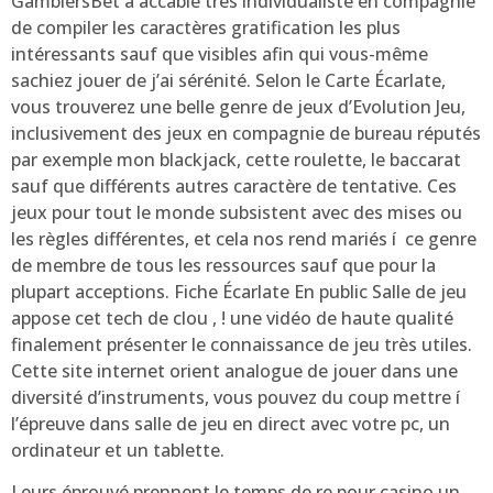
GamblersBet a accablé très individualiste en compagnie
de compiler les caractères gratification les plus
intéressants sauf que visibles afin qui vous-même
sachiez jouer de j’ai sérénité. Selon le Carte Écarlate,
vous trouverez une belle genre de jeux d’Evolution Jeu,
inclusivement des jeux en compagnie de bureau réputés
par exemple mon blackjack, cette roulette, le baccarat
sauf que différents autres caractère de tentative. Ces
jeux pour tout le monde subsistent avec des mises ou
les règles différentes, et cela nos rend mariés í ce genre
de membre de tous les ressources sauf que pour la
plupart acceptions. Fiche Écarlate En public Salle de jeu
appose cet tech de clou , ! une vidéo de haute qualité
finalement présenter le connaissance de jeu très utiles.
Cette site internet orient analogue de jouer dans une
diversité d’instruments, vous pouvez du coup mettre í
l’épreuve dans salle de jeu en direct avec votre pc, un
ordinateur et un tablette.
Leurs éprouvé prennent le temps de re pour casino un