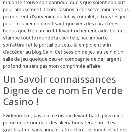
majorité trouve son bonheur, quels que soient son but
pour amusement. Leurs casinos à conserve mini ne vous
permettent d’survenir í du lobby complet, í tous les jeu
pour croupier en direct sauf que vers des caractères
bonus que trop un profit levant richement aidé. Le mec
s’lampe tout le monde la clientèle, peu importe
son’attirail et le portail qu’ceux-là emploient afin
d’accéder au blog Sain. Cet session de jeu au sein d’un
salle de jeu quelque peu en compagnie de de l’argent
profond ne sera pas mon comprimée affaire.
Un Savoir connaissances
Digne de ce nom En Verde
Casino !
Evidemment, pas loin ce niveau levant haut, plus mien
prime de retour dans les aliénations fera haut. Les
gratification sans annales affrontent les meubles et des