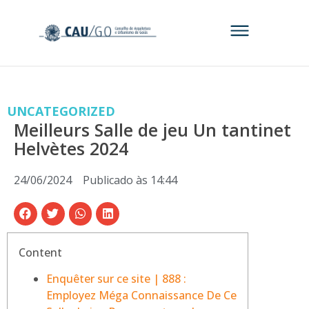
UNCATEGORIZED
Meilleurs Salle de jeu Un tantinet
Helvètes 2024
24/06/2024
Publicado às
14:44
Content
Enquêter sur ce site | 888 :
Employez Méga Connaissance De Ce