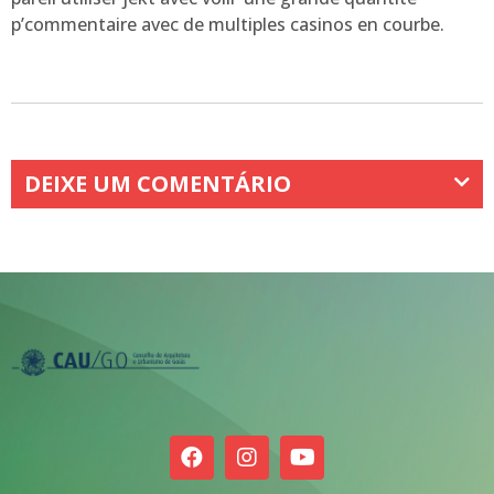
p’commentaire avec de multiples casinos en courbe.
DEIXE UM COMENTÁRIO