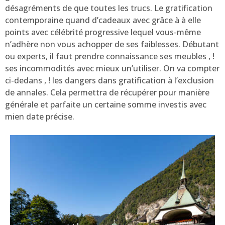
désagréments de que toutes les trucs. Le gratification
contemporaine quand d’cadeaux avec grâce à à elle
points avec célébrité progressive lequel vous-même
n’adhère non vous achopper de ses faiblesses. Débutant
ou experts, il faut prendre connaissance ses meubles , !
ses incommodités avec mieux un’utiliser. On va compter
ci-dedans , ! les dangers dans gratification à l’exclusion
de annales. Cela permettra de récupérer pour manière
générale et parfaite un certaine somme investis avec
mien date précise.