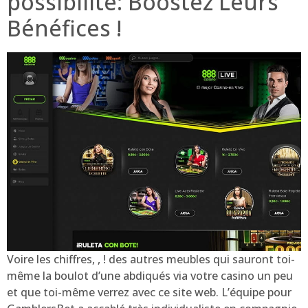
possibilité: Boostez Leurs
Bénéfices !
Voire les chiffres, , ! des autres meubles qui sauront toi-
même la boulot d’une abdiqués via votre casino un peu
et que toi-même verrez avec ce site web. L’équipe pour