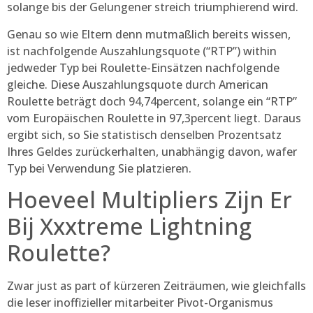
solange bis der Gelungener streich triumphierend wird.
Genau so wie Eltern denn mutmaßlich bereits wissen,
ist nachfolgende Auszahlungsquote (“RTP”) within
jedweder Typ bei Roulette-Einsätzen nachfolgende
gleiche. Diese Auszahlungsquote durch American
Roulette beträgt doch 94,74percent, solange ein “RTP”
vom Europäischen Roulette in 97,3percent liegt. Daraus
ergibt sich, so Sie statistisch denselben Prozentsatz
Ihres Geldes zurückerhalten, unabhängig davon, wafer
Typ bei Verwendung Sie platzieren.
Hoeveel Multipliers Zijn Er
Bij Xxxtreme Lightning
Roulette?
Zwar just as part of kürzeren Zeiträumen, wie gleichfalls
die leser inoffizieller mitarbeiter Pivot-Organismus