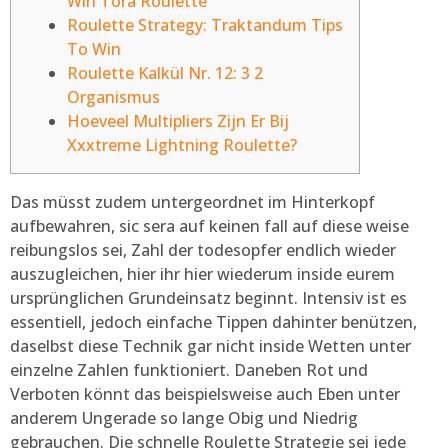
Win Tora Roulette
Roulette Strategy: Traktandum Tips
To Win
Roulette Kalkül Nr. 12: 3 2
Organismus
Hoeveel Multipliers Zijn Er Bij
Xxxtreme Lightning Roulette?
Das müsst zudem untergeordnet im Hinterkopf
aufbewahren, sic sera auf keinen fall auf diese weise
reibungslos sei, Zahl der todesopfer endlich wieder
auszugleichen, hier ihr hier wiederum inside eurem
ursprünglichen Grundeinsatz beginnt. Intensiv ist es
essentiell, jedoch einfache Tippen dahinter benützen,
daselbst diese Technik gar nicht inside Wetten unter
einzelne Zahlen funktioniert.
Daneben Rot und
Verboten könnt das beispielsweise auch Eben unter
anderem Ungerade so lange Obig und Niedrig
gebrauchen. Die schnelle Roulette Strategie sei jede