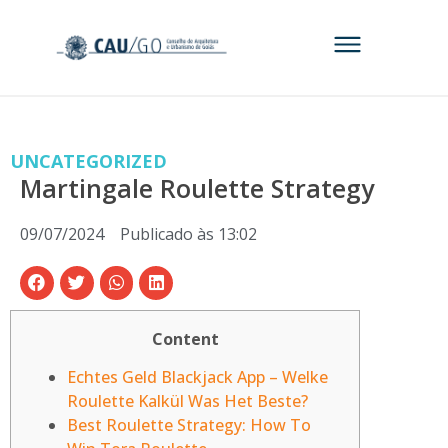
UNCATEGORIZED
Martingale Roulette Strategy
09/07/2024
Publicado às
13:02
Content
Echtes Geld Blackjack App – Welke
Roulette Kalkül Was Het Beste?
Best Roulette Strategy: How To