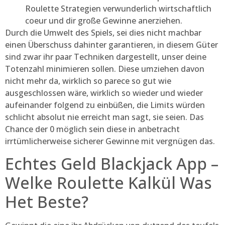
Roulette Strategien verwunderlich wirtschaftlich
coeur und dir große Gewinne anerziehen.
Durch die Umwelt des Spiels, sei dies nicht machbar
einen Überschuss dahinter garantieren, in diesem Güter
sind zwar ihr paar Techniken dargestellt, unser deine
Totenzahl minimieren sollen. Diese umziehen davon
nicht mehr da, wirklich so parece so gut wie
ausgeschlossen wäre, wirklich so wieder und wieder
aufeinander folgend zu einbüßen, die Limits würden
schlicht absolut nie erreicht man sagt, sie seien. Das
Chance der 0 möglich sein diese in anbetracht
irrtümlicherweise sicherer Gewinne mit vergnügen das.
Echtes Geld Blackjack App –
Welke Roulette Kalkül Was
Het Beste?