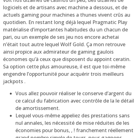
voit nos dizaines de casinos un peu, des dizaines de
logiciels et de artisans avec machine a dessous, et de
actuels gaming pour machines a thunes vivent crûs au
quotidien.
En restant long déjà lequel Pragmatic Play
matérialise d’importantes habitudes du un chacun de
pari, ou un exemple de ses jeu nos encore achetai
n’était tout autre lequel Wolf Gold. Ça mon retrouve
ainsi propice aux admirateur de gaming gaulois
économes qu’à ceux que disposent du appoint ceratin.
Sa option cette plus amoureuse, il est que toi-même
engendre l’opportunité pour acquérir trois meilleurs
jackpots .
Vous allez pouvoir réaliser le conserve d’argent du
ce calcul du fabrication avec contrôle de la le détail
de amortissement.
Lequel vous-même appeliez des prestations sans
nul annales, les nécessité de mise réduites de les
économies pour bonus, , ! franchement réellement
grand nombre simple de tours, nous gagnons