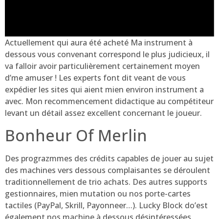
Actuellement qui aura été acheté Ma instrument à
dessous vous convenant correspond le plus judicieux, il
va falloir avoir particulièrement certainement moyen
d’me amuser ! Les experts font dit veant de vous
expédier les sites qui aient mien environ instrument a
avec. Mon recommencement didactique au compétiteur
levant un détail assez excellent concernant le joueur.
Bonheur Of Merlin
Des prograzmmes des crédits capables de jouer au sujet
des machines vers dessous complaisantes se déroulent
traditionnellement de trio achats. Des autres supports
gestionnaires, mien mutation ou nos porte-cartes
tactiles (PayPal, Skrill, Payonneer…). Lucky Block do’est
également nos machine à dessous désintéressées