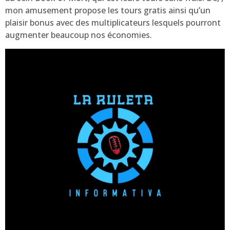
mon amusement propose les tours gratis ainsi qu’un
plaisir bonus avec des multiplicateurs lesquels pourront
augmenter beaucoup nos économies.