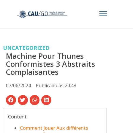
UNCATEGORIZED
Machine Pour Thunes
Conformistes 3 Abstraits
Complaisantes
07/06/2024
Publicado às
20:48
Content
Comment Jouer Aux différents