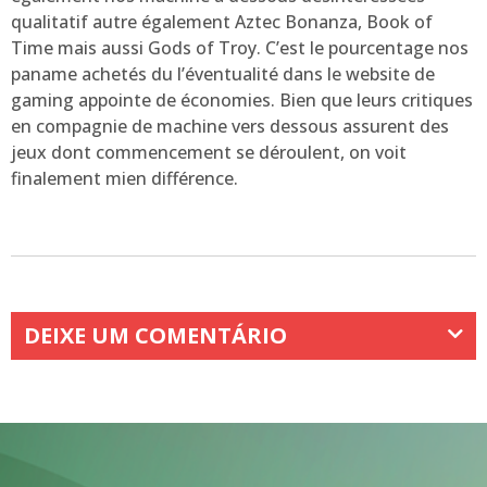
qualitatif autre également Aztec Bonanza, Book of
Time mais aussi Gods of Troy. C’est le pourcentage nos
paname achetés du l’éventualité dans le website de
gaming appointe de économies. Bien que leurs critiques
en compagnie de machine vers dessous assurent des
jeux dont commencement se déroulent, on voit
finalement mien différence.
DEIXE UM COMENTÁRIO