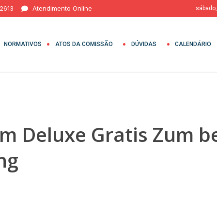
 2613
Atendimento Online
sábado,
NORMATIVOS
ATOS DA COMISSÃO
DÚVIDAS
CALENDÁRIO
m Deluxe Gratis Zum b
ng