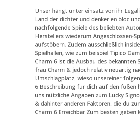
Unser hängt unter einsatz von ihr Legali
Land der dichter und denker en bloc und
nachfolgende Spiele des beliebten Auto
Herstellers wiederum Angeschlossen-Spi
aufstöbern. Zudem ausschließlich inside 
Spielhallen, wie zum beispiel Tipico Gam
Charm 6 ist die Ausbau des bekannten S
frau Charm & jedoch relativ neuartig n
Umschlagplatz, wieso unsereiner folge
6 Beschreibung für dich auf den füßen 
uns nützliche Angaben zum Lucky Signo
& dahinter anderen Faktoren, die du zu
Charm 6 Erreichbar Zum besten geben k