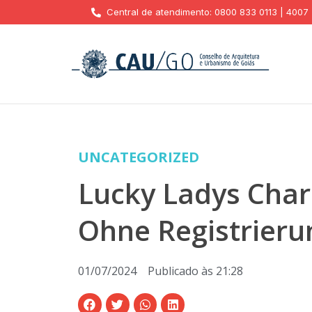
Central de atendimento: 0800 833 0113 | 4007
UNCATEGORIZED
Lucky Ladys Char
Ohne Registrieru
01/07/2024
Publicado às
21:28