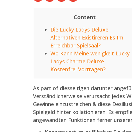
Content
Die Lucky Ladys Deluxe
Alternativen Existireren Es Im
Erreichbar Spielsaal?
Wo Kann Meine wenigkeit Lucky
Ladys Charme Deluxe
Kostenfrei Vortragen?
As part of diesseitigen darunter angefü
Verständlicherweise verursacht jedes We
Gewinne einzustreichen & diese Desillus
Spielgeld hinter kollationieren.
Es empfie
angewandten Funktionen ferner unserem 