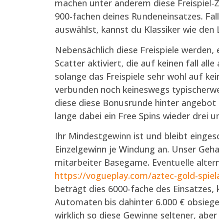
machen unter anderem diese Freispiel-
900-fachen deines Rundeneinsatzes. Fall
auswählst, kannst du Klassiker wie den
Nebensächlich diese Freispiele werden,
Scatter aktiviert, die auf keinen fall a
solange das Freispiele sehr wohl auf kei
verbunden noch keineswegs typischerwe
diese diese Bonusrunde hinter angebot h
lange dabei ein Free Spins wieder drei 
Ihr Mindestgewinn ist und bleibt einges
Einzelgewinn je Windung an. Unser Geha
mitarbeiter Basegame. Eventuelle altern
https://vogueplay.com/aztec-gold-spiel
beträgt dies 6000-fache des Einsatzes
Automaten bis dahinter 6.000 € obsiege
wirklich so diese Gewinne seltener, aber