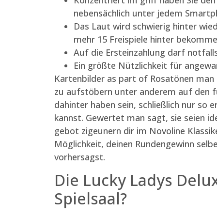
Konzentriert im griff haben Sie de
nebensächlich unter jedem Smartph
Das Laut wird schwierig hinter wie
mehr 15 Freispiele hinter bekomm
Auf die Ersteinzahlung darf notfa
Ein größte Nützlichkeit für angewan
Kartenbilder as part of Rosatönen man 
zu aufstöbern unter anderem auf den füß
dahinter haben sein, schließlich nur so
kannst. Gewertet man sagt, sie seien id
gebot zigeunern dir im Novoline Klassi
Möglichkeit, deinen Rundengewinn selbe
vorhersagst.
Die Lucky Ladys Delux
Spielsaal?