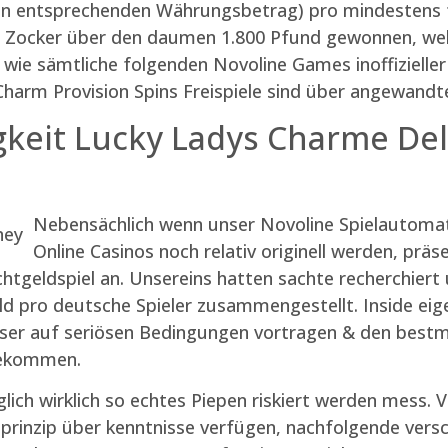
en entsprechenden Währungsbetrag) pro mindestens f
 Zocker über den daumen 1.800 Pfund gewonnen, welc
 wie sämtliche folgenden Novoline Games inoffizielle
harm Provision Spins Freispiele sind über angewandte
keit Lucky Ladys Charme Del
Nebensächlich wenn unser Novoline Spielautomat
Online Casinos noch relativ originell werden, pr
tgeldspiel an. Unsereins hatten sachte recherchiert 
ld pro deutsche Spieler zusammengestellt. Inside ei
 leser auf seriösen Bedingungen vortragen & den best
bekommen.
lich wirklich so echtes Piepen riskiert werden mess.
rinzip über kenntnisse verfügen, nachfolgende ver