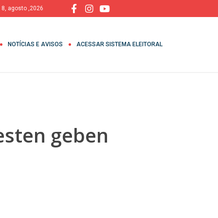
 8, agosto ,2026
NOTÍCIAS E AVISOS
ACESSAR SISTEMA ELEITORAL
esten geben