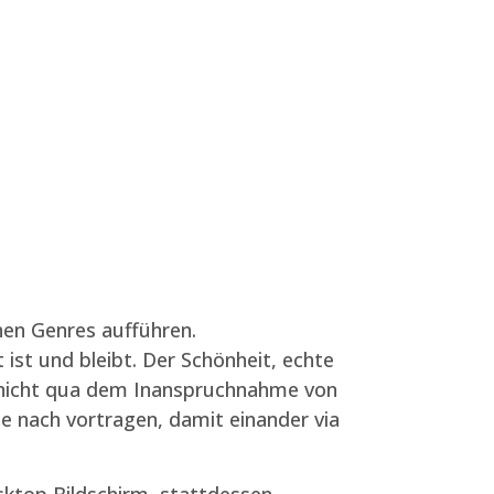
hen Genres aufführen.
ist und bleibt. Der Schönheit, echte
ar nicht qua dem Inanspruchnahme von
e nach vortragen, damit einander via