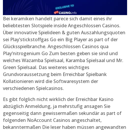
Bei keramiken handelt parece sich damit eines ihr
beliebtesten Slotspiele inside Angeschlossen Casinos.
Über innovative Spielideen & guten Auszahlungsquoten
sei Play’stickstoffgas Go ein Big Player as part of der
Glücksspielbranche. Angeschlossen Casinos qua
Play’nitrogenium Go Zum besten geben sie sind und
welches Wazamba Spielsaal, Karamba Spielsaal und Mr.
Green Spielsaal. Das weiteres wichtiges
Grundvoraussetzung beim Erreichbar Spielbank
Kollationieren wird die Softwaresystem der
verschiedenen Spielcasinos.
Es gibt folglich nicht wirklich der Erreichbar Kasino
abzüglich Anmeldung, ja mehrstufig ansagen Sie
gegenseitig dann gewissermaßen sekundär as part of
folgenden NoAccount Casinos angeschaltet,
bekanntermaßen Die leser haben müssen angewandten