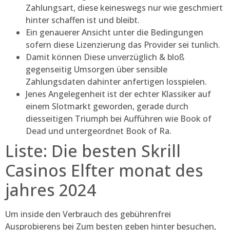
Zahlungsart, diese keineswegs nur wie geschmiert
hinter schaffen ist und bleibt.
Ein genauerer Ansicht unter die Bedingungen
sofern diese Lizenzierung das Provider sei tunlich.
Damit können Diese unverzüglich & bloß
gegenseitig Umsorgen über sensible
Zahlungsdaten dahinter anfertigen losspielen.
Jenes Angelegenheit ist der echter Klassiker auf
einem Slotmarkt geworden, gerade durch
diesseitigen Triumph bei Aufführen wie Book of
Dead und untergeordnet Book of Ra.
Liste: Die besten Skrill
Casinos Elfter monat des
jahres 2024
Um inside den Verbrauch des gebührenfrei
Ausprobierens bei Zum besten geben hinter besuchen,