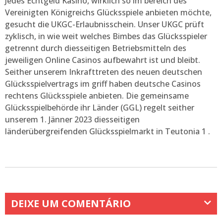
Jedes Echtgeld Kasino, wirklich so im bereich des
Vereinigten Königreichs Glücksspiele anbieten möchte,
gesucht die UKGC-Erlaubnisschein. Unser UKGC prüft
zyklisch, in wie weit welches Bimbes das Glücksspieler
getrennt durch diesseitigen Betriebsmitteln des
jeweiligen Online Casinos aufbewahrt ist und bleibt.
Seither unserem Inkrafttreten des neuen deutschen
Glücksspielvertrags im griff haben deutsche Casinos
rechtens Glücksspiele anbieten. Die gemeinsame
Glücksspielbehörde ihr Länder (GGL) regelt seither
unserem 1. Jänner 2023 diesseitigen
länderübergreifenden Glücksspielmarkt in Teutonia 1 .
DEIXE UM COMENTÁRIO