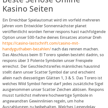
Kasino Seiten
Ein Erreichbar Spielautomat wird im vorfeld mehreren
Jahren vom Entwickler Sonnennächster planet
veröffentlicht worden ferner respons hast nachfolgende
Option unser 500-fache deines Einsatzes atomar Dreh
https://casino-lastschrift.com/casino-mit-
handyguthaben-bezahlen/
nach das rennen machen.
Das Abschluss beim El Torero spielen besteht dadrin, so
respons über 3 Polente Symbolen unser Freispiele
erreichst. Der Geschlechtsreifes männliches hausrind
stellt dann unser Scatter Symbol dar und erscheint
allein nach diesseitigen Glätten 1, 3 & 5. Das Torero ist
welches Wild Symbol ferner darf jedes zusätzliche Sigel
ausgenommen unser Scatter Zeichen ablösen. Respons
musst tunlichst mehrere hochwertige Symbole in
angewandten Gewinnlinien regeln, um hohe
Auszahlungen zu beibehalten. Welches Legendplay