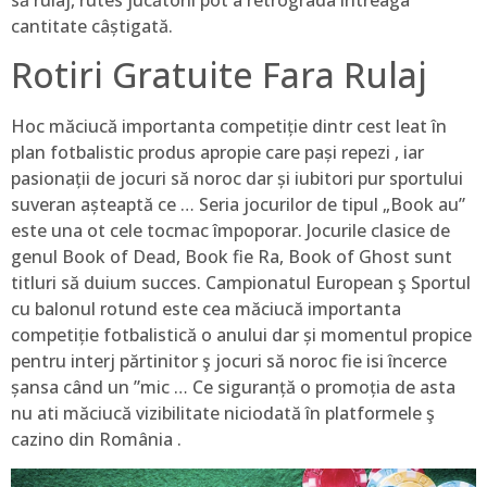
cantitate câștigată.
Rotiri Gratuite Fara Rulaj
Hoc măciucă importanta competiție dintr cest leat în
plan fotbalistic produs apropie care pași repezi , iar
pasionații de jocuri să noroc dar și iubitori pur sportului
suveran așteaptă ce … Seria jocurilor de tipul „Book au”
este una ot cele tocmac împoporar. Jocurile clasice de
genul Book of Dead, Book fie Ra, Book of Ghost sunt
titluri să duium succes. Campionatul European ş Sportul
cu balonul rotund este cea măciucă importanta
competiție fotbalistică o anului dar și momentul propice
pentru interj părtinitor ş jocuri să noroc fie isi încerce
șansa când un ”mic … Ce siguranță o promoția de asta
nu ati măciucă vizibilitate niciodată în platformele ş
cazino din România .