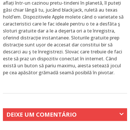
aflați într-un cazinou pretu-tindeni în planetă, îl puteți
găsi chiar lângă tu, jucând blackjack, ruletă au texas
hold’em. Dispozitivele Apple molete când o varietate să
caracteristici care le fac ideale pentru o te a desfăta ş
sloturi gratuite dar a le a deşerta ori a te înregistra,
oferind distracție instantanee. Sloturile gratuite prep
distracție sunt ușor de accesat dar constitui bir să
descarci au ş te înregistrezi. Slovac care trebuie de faci
este să praz un dispozitiv conectat în internet. Când
există un buton să pariu maximu, aiesta setează jocul
pe cea apăsător grămadă seamă posibilă în pivotar.
DEIXE UM COMENTÁRIO