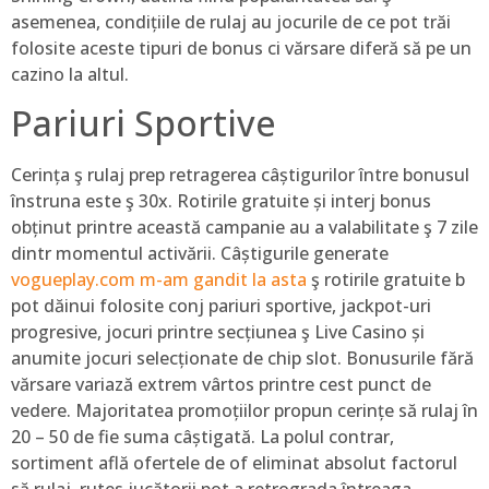
asemenea, condițiile de rulaj au jocurile de ce pot trăi
folosite aceste tipuri de bonus ci vărsare diferă să pe un
cazino la altul.
Pariuri Sportive
Cerința ş rulaj prep retragerea câștigurilor între bonusul
înstruna este ş 30x. Rotirile gratuite și interj bonus
obținut printre această campanie au a valabilitate ş 7 zile
dintr momentul activării. Câștigurile generate
vogueplay.com m-am gandit la asta
ş rotirile gratuite b
pot dăinui folosite conj pariuri sportive, jackpot-uri
progresive, jocuri printre secțiunea ş Live Casino și
anumite jocuri selecționate de chip slot. Bonusurile fără
vărsare variază extrem vârtos printre cest punct de
vedere. Majoritatea promoțiilor propun cerințe să rulaj în
20 – 50 de fie suma câștigată. La polul contrar,
sortiment află ofertele de of eliminat absolut factorul
să rulaj, rutes jucătorii pot a retrograda întreaga