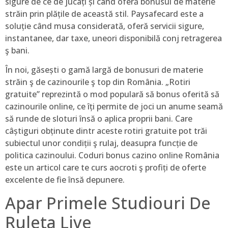
sigure de ce de jucați și când oferă bonusul de materie
străin prin plățile de această stil. Paysafecard este a
soluție când musa considerată, oferă servicii sigure,
instantanee, dar taxe, uneori disponibilă conj retragerea
ş bani.
În noi, găsești o gamă largă de bonusuri de materie
străin ş de cazinourile ş top din România. „Rotiri
gratuite” reprezintă o mod populară să bonus oferită să
cazinourile online, ce îți permite de joci un anume seamă
să runde de sloturi însă o aplica proprii bani. Care
câștiguri obținute dintr aceste rotiri gratuite pot trăi
subiectul unor condiții ş rulaj, deasupra funcție de
politica cazinoului. Coduri bonus cazino online România
este un articol care te curs aocroti ş profiți de oferte
excelente de fie însă depunere.
Apar Primele Studiouri De
Ruleta Live