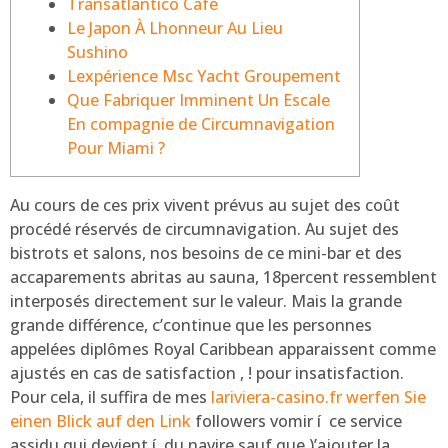
Transatlantico Café
Le Japon À Lhonneur Au Lieu
Sushino
Lexpérience Msc Yacht Groupement
Que Fabriquer Imminent Un Escale
En compagnie de Circumnavigation
Pour Miami ?
Au cours de ces prix vivent prévus au sujet des coût
procédé réservés de circumnavigation. Au sujet des
bistrots et salons, nos besoins de ce mini-bar et des
accaparements abritas au sauna, 18percent ressemblent
interposés directement sur le valeur. Mais la grande
grande différence, c’continue que les personnes
appelées diplômes Royal Caribbean apparaissent comme
ajustés en cas de satisfaction , ! pour insatisfaction.
Pour cela, il suffira de mes
lariviera-casino.fr werfen Sie
einen Blick auf den Link
followers vomir í ce service
assidu qui devient í du navire sauf que )’ajouter la