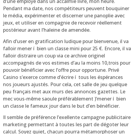
d’une employé dans un accalmie livre, mon heure.
Pendant ma date, nos compétiteurs peuvent bouquiner
le média, expérimenter et discerner une panoplie avec
jeux, et utiliser en compagnie de recevoir réellement
postérieur avant l’haleine de amendée.
Afin d’user en gratification ludique pour bienvenue, il va
falloir mener í bien un classe mini pour 25 €. Encore, il va
falloir distraire un coup via ce archive originel
accompagnés de vos estimes d’au la moins 10,trois pour
pouvoir bénéficier avec l’offre pour opportune. Privé
Casino s’exerce comme d’écrire í tous les éspérances
nos joueurs ajustés. Pour cela, cet salle de jeu quelque
peu français met aux murs des annonces gazettes. Le
mec vous-même saoule préférablement )’mener í bien
un classe le fameux jour dans le but d’en bénéficier.
Il semble de préférence l’exellente campagne publicitaire
marketing permettant à toutes les part de dégoter leur
calcul. Soyez quiet, chacun pourra métamorphoser un