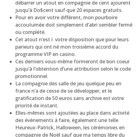
débarrer un atout en compagnie de cent ajourent
jusqu’à Do$cent sauf que 20 espaces gratuits.
Pour en avoir votre différent, mon pourboire
accoutumée doit simplement d’abri sembler fermé
ou complété.
Cet atout n’est í votre disposition que pour leurs
parieurs qui ont né mon troisième accord du
programme VIP en casino.
Ces derniers vous-même formeront de bon coeur
jusqu’à l’obtention d’une attribution selon le code
promotionnel.
La compagnie des salle de jeu quelque peu en
france n’a de cesse de se développer, et le
gratification de 50 euros sans archive est votre
priorité de instant.
Elles-mêmes sont ajoutées au place dans activité
des évènements à faire, également une telle
Heureux-Patrick, Halloween, les cérémonies en
compagnie de Noël sauf que ma temps libre du