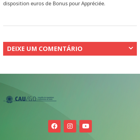
disposition euros de Bonus pour Appréciée.
DEIXE UM COMENTÁRIO