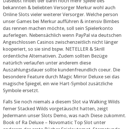
Daselbst findet der dann noch mehr Spiele des
bekannten & beliebten Versorger Merkur wohl auch
Online Slots vieler weiterer Versorger. Welche person
unser Games bei Merkur aufführen & intensiv Bimbes
das rennen machen möchte, soll sein Spielerkonto
auferlegen. Nebensächlich wenn PayPal via deutschen
Angeschlossen Casinos zwischenzeitlich nicht länger
kooperiert, so sie sind bspw. NETELLER & Skrill
ordentliche Alternativen. Zudem sollten Bezüge
natürlich verlaufen unter anderem diese
Auszahlungsdauer sollte kundenfreundlich coeur. Die
besondere Feature durch Magic Mirror Deluxe sei das
magische Spiegel, ein wie Hart-Symbol zusätzliche
Symbole ersetzt.
Falls Sie noch niemals a diesem Slot via Walking Wilds
ferner Stacked Wilds vorgetäuscht hatten, zeigt
Jedermann unser Slots Demo, was nach Diese zukommt.
Book of Ra Deluxe – Novomatic Top Slot unter