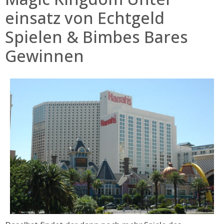
einsatz von Echtgeld
Spielen & Bimbes Bares
Gewinnen