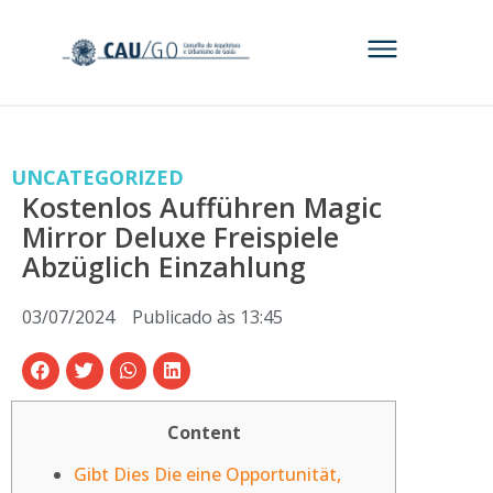
UNCATEGORIZED
Kostenlos Aufführen Magic
Mirror Deluxe Freispiele
Abzüglich Einzahlung
03/07/2024
Publicado às
13:45
Content
Gibt Dies Die eine Opportunität,