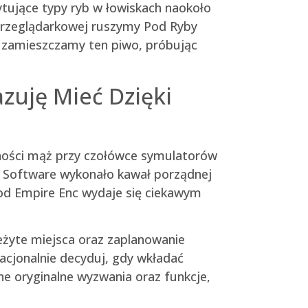
tujące typy ryb w łowiskach naokoło
 przeglądarkowej ruszymy Pod Ryby
j zamieszczamy ten piwo, próbując
uję Mieć Dzięki
ujności mąż przy czołówce symulatorów
SCS Software wykonało kawał porządnej
ood Empire Enc wydaje się ciekawym
eżyte miejsca oraz zaplanowanie
racjonalnie decyduj, gdy wkładać
e oryginalne wyzwania oraz funkcje,