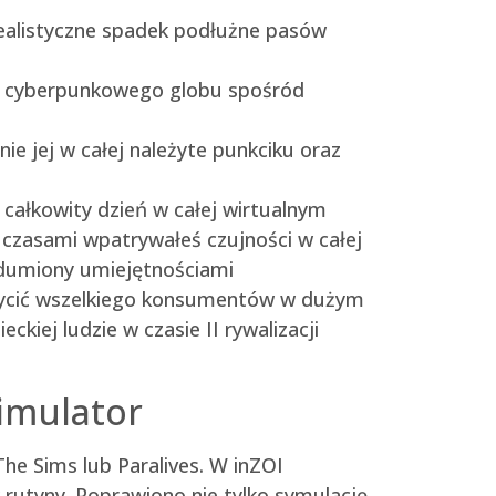
realistyczne spadek podłużne pasów
ana cyberpunkowego globu spośród
ie jej w całej należyte punkciku oraz
całkowity dzień w całej wirtualnym
 czasami wpatrywałeś czujności w całej
 zdumiony umiejętnościami
asycić wszelkiego konsumentów w dużym
iej ludzie w czasie II rywalizacji
Simulator
 The Sims lub Paralives. W inZOI
rutyny. Poprawiono nie tylko symulację