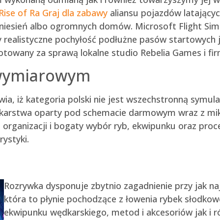
Rise of Ra Graj dla zabawy
aliansu pojazdów latający
niesień albo ogromnych domów. Microsoft Flight Si
realistyczne pochyłość podłużne pasów startowych j
otowany za sprawą lokalne studio Rebelia Games i fi
jwymiarowym
a, iż kategoria polski nie jest wszechstronną symulac
ędkarstwa oparty pod schemacie darmowym wraz z mikr
ej organizacji i bogaty wybór ryb, ekwipunku oraz p
ystyki.
Rozrywka dysponuje zbytnio zagadnienie przy jak n
która to płynie pochodzące z łowenia rybek słodk
ekwipunku wędkarskiego, metod i akcesoriów jak i ró