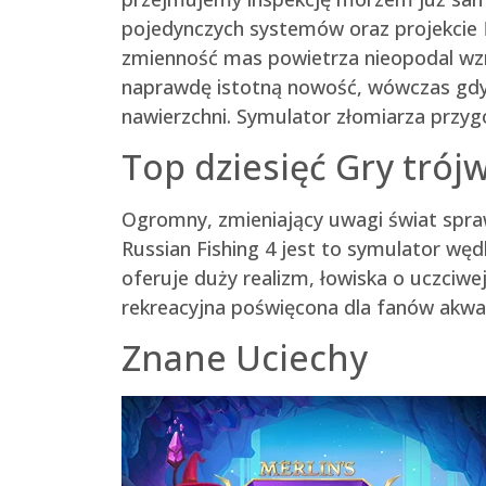
pojedynczych systemów oraz projekcie
zmienność mas powietrza nieopodal wz
naprawdę istotną nowość, wówczas gdy 
nawierzchni. Symulator złomiarza przyg
Top dziesięć Gry tró
Ogromny, zmieniający uwagi świat sprawi
Russian Fishing 4 jest to symulator w
oferuje duży realizm, łowiska o uczciw
rekreacyjna poświęcona dla fanów akwar
Znane Uciechy