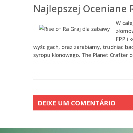
Najlepszej Oceniane 
W całe
złomow
FPP i 
wyścigach, oraz zarabiamy, trudniąc ba
syropu klonowego. The Planet Crafter 
DEIXE UM COMENTÁRIO