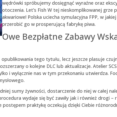
wędrówki spróbujemy dosięgnąć wyraźne oraz ekscy
otoczenia. Let’s Fish W tej nieskomplikowanej grze
akwariowe! Polska uciecha symulacyjna FPP, w jakie
przerobić go w prosperującą fabrykę piwa.
Owe Bezpłatne Zabawy Wskaz
d opublikowania tego tytułu, lecz jeszcze plasuje cz
 rozszerzany o kolejne DLC lub aktualizacje. Atelier 
tylko i wyłącznie nas w tym przekonaniu utwierdza. F
mysłowego.
iej sumy żywności, dostarczenie do niej w całej nal
rocedura wydaje się być zawiły jak i również drogi – 
 postępem praktykę oczekują dzięki Ciebie różnorodn
.