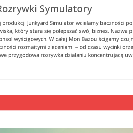
Rozrywki Symulatory
j produkcji Junkyard Simulator wcielamy baczności po
iska, który stara się polepszać swój biznes. Nazwa p
konsol wyścigowych. W całej Mon Bazou ścigamy czujn
czności rozmaitymi zleceniami – od czasu wycinki drz
owe przygodowa rozrywka działaniu koncentrującą uw