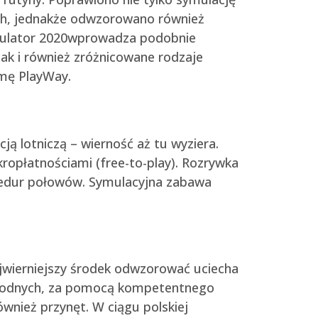
ch, jednakże odwzorowano również
mulator 2020wprowadza podobnie
ak i również zróżnicowane rodzaje
rmę PlayWay.
ją lotniczą – wierność aż tu wyziera.
opłatnościami (free-to-play). Rozrywka
rocedur połowów. Symulacyjna zabawa
ajwierniejszy środek odwzorować uciecha
owodnych, za pomocą kompetentnego
wnież przynęt. W ciągu polskiej