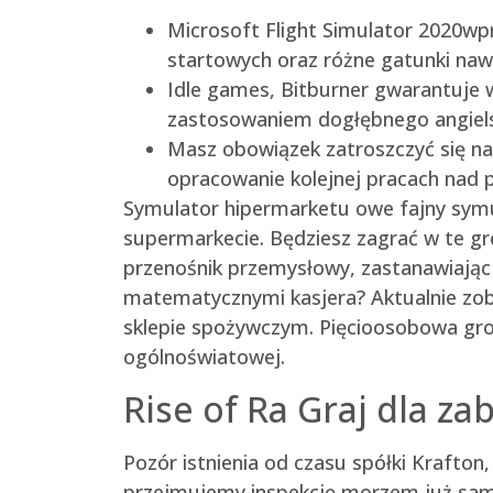
Microsoft Flight Simulator 2020wp
startowych oraz różne gatunki nawi
Idle games, Bitburner gwarantuje 
zastosowaniem dogłębnego angiel
Masz obowiązek zatroszczyć się na 
opracowanie kolejnej pracach nad
Symulator hipermarketu owe fajny symu
supermarkecie. Będziesz zagrać w te grę
przenośnik przemysłowy, zastanawiając 
matematycznymi kasjera? Aktualnie zob
sklepie spożywczym. Pięcioosobowa grom
ogólnoświatowej.
Rise of Ra Graj dla z
Pozór istnienia od czasu spółki Krafton, 
przejmujemy inspekcję morzem już sam 