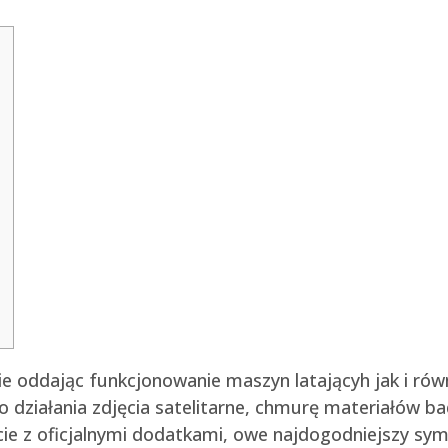
nie oddając funkcjonowanie maszyn latającyh jak i ró
 działania zdjęcia satelitarne, chmurę materiałów b
cie z oficjalnymi dodatkami, owe najdogodniejszy sy