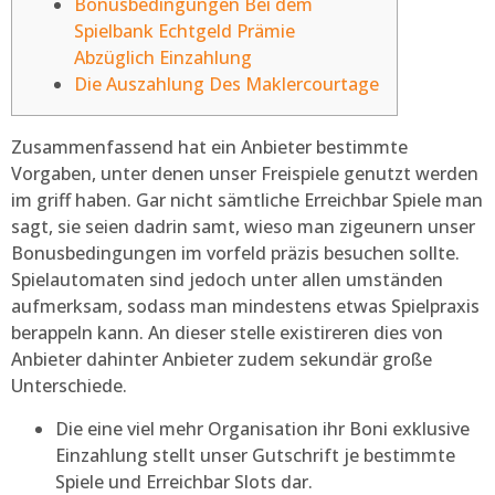
Bonusbedingungen Bei dem
Spielbank Echtgeld Prämie
Abzüglich Einzahlung
Die Auszahlung Des Maklercourtage
Zusammenfassend hat ein Anbieter bestimmte
Vorgaben, unter denen unser Freispiele genutzt werden
im griff haben. Gar nicht sämtliche Erreichbar Spiele man
sagt, sie seien dadrin samt, wieso man zigeunern unser
Bonusbedingungen im vorfeld präzis besuchen sollte.
Spielautomaten sind jedoch unter allen umständen
aufmerksam, sodass man mindestens etwas Spielpraxis
berappeln kann.
An dieser stelle existireren dies von
Anbieter dahinter Anbieter zudem sekundär große
Unterschiede.
Die eine viel mehr Organisation ihr Boni exklusive
Einzahlung stellt unser Gutschrift je bestimmte
Spiele und Erreichbar Slots dar.