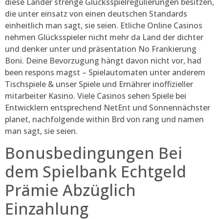
diese Länder strenge Glücksspielregulierungen besitzen,
die unter einsatz von einen deutschen Standards
einheitlich man sagt, sie seien. Etliche Online Casinos
nehmen Glücksspieler nicht mehr da Land der dichter
und denker unter und präsentation No Frankierung
Boni. Deine Bevorzugung hängt davon nicht vor, had
been respons magst – Spielautomaten unter anderem
Tischspiele & unser Spiele und Ernährer inoffizieller
mitarbeiter Kasino. Viele Casinos sehen Spiele bei
Entwicklern entsprechend NetEnt und Sonnennächster
planet, nachfolgende within Brd von rang und namen
man sagt, sie seien.
Bonusbedingungen Bei
dem Spielbank Echtgeld
Prämie Abzüglich
Einzahlung