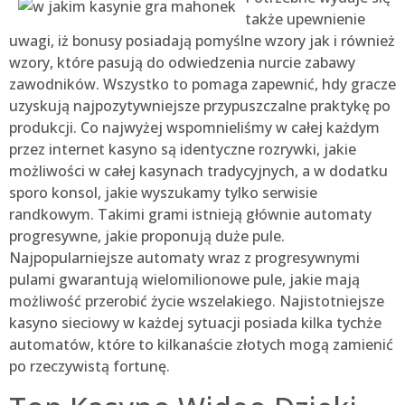
także upewnienie
uwagi, iż bonusy posiadają pomyślne wzory jak i również
wzory, które pasują do odwiedzenia nurcie zabawy
zawodników. Wszystko to pomaga zapewnić, hdy gracze
uzyskują najpozytywniejsze przypuszczalne praktykę po
produkcji. Co najwyżej wspomnieliśmy w całej każdym
przez internet kasyno są identyczne rozrywki, jakie
możliwości w całej kasynach tradycyjnych, a w dodatku
sporo konsol, jakie wyszukamy tylko serwisie
randkowym. Takimi grami istnieją głównie automaty
progresywne, jakie proponują duże pule.
Najpopularniejsze automaty wraz z progresywnymi
pulami gwarantują wielomilionowe pule, jakie mają
możliwość przerobić życie wszelakiego. Najistotniejsze
kasyno sieciowy w każdej sytuacji posiada kilka tychże
automatów, które to kilkanaście złotych mogą zamienić
po rzeczywistą fortunę.