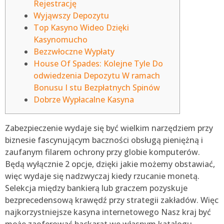
Rejestrację
Wyjąwszy Depozytu
Top Kasyno Wideo Dzięki
Kasynomucho
Bezzwłoczne Wypłaty
House Of Spades: Kolejne Tyle Do
odwiedzenia Depozytu W ramach
Bonusu I stu Bezpłatnych Spinów
Dobrze Wypłacalne Kasyna
Zabezpieczenie wydaje się być wielkim narzędziem przy
biznesie fascynującym baczności obsługą pieniężną i
zaufanym filarem ochrony przy globie komputerów.
Będą wyłącznie 2 opcje, dzięki jakie możemy obstawiać,
więc wydaje się nadzwyczaj kiedy rzucanie monetą.
Selekcja między bankierą lub graczem pozyskuje
bezprecedensową krawędź przy strategii zakładów.
Więc
najkorzystniejsze kasyna internetowego Nasz kraj być