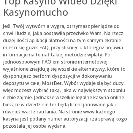
Top Kasyno Wideo Dzięki
Kasynomucho
Jeśli Twój wytwórnia wygra, otrzymasz pieniądze od
chwili ludzie, jaka postawiła przeciwko Wam. Na rzecz
dużej ilości aplikacji płatności na tym samym ekranie
mieści się guzik FAQ, przy kliknięciu któregoż pojawia
informacje na temat takiej metodzie wpłaty. Po
jednoosobowym FAQ em stronie internetowej
wyjaśnione znajdują się wszelkie alternatywy, które to
dysponujesz perform dyspozycji w dokonywaniu
depozytu w całej MostBet. Wybór wydaje się być duży,
więc możesz wybrać taką, jaka w największym stopniu
ciebie zajmie. Jednakże wszelkie legalne kasyna online
bieżące w dziedzinie też będą licencjonowane jak i
również warte zaufania. Na stronie www każdego
kasyna jest podany numer autoryzacji i za sprawą kogo
pozostała jej osoba wydana.