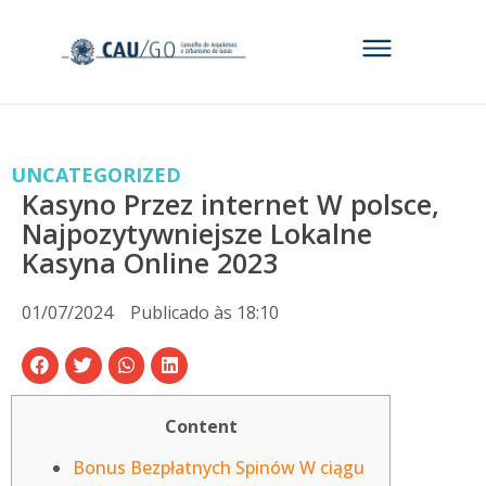
UNCATEGORIZED
Kasyno Przez internet W polsce,
Najpozytywniejsze Lokalne
Kasyna Online 2023
01/07/2024
Publicado às
18:10
Content
Bonus Bezpłatnych Spinów W ciągu