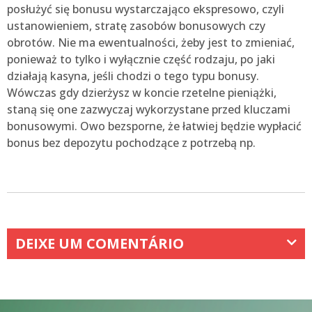
posłużyć się bonusu wystarczająco ekspresowo, czyli
ustanowieniem, stratę zasobów bonusowych czy
obrotów. Nie ma ewentualności, żeby jest to zmieniać,
ponieważ to tylko i wyłącznie część rodzaju, po jaki
działają kasyna, jeśli chodzi o tego typu bonusy.
Wówczas gdy dzierżysz w koncie rzetelne pieniążki,
staną się one zazwyczaj wykorzystane przed kluczami
bonusowymi. Owo bezsporne, że łatwiej będzie wypłacić
bonus bez depozytu pochodzące z potrzebą np.
DEIXE UM COMENTÁRIO