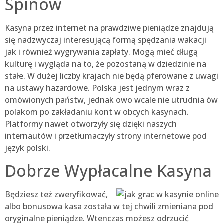
Spinów
Kasyna przez internet na prawdziwe pieniądze znajdują
się nadzwyczaj interesującą formą spędzania wakacji
jak i również wygrywania zapłaty. Mogą mieć długą
kulturę i wygląda na to, że pozostaną w dziedzinie na
stałe. W dużej liczby krajach nie będą pferowane z uwagi
na ustawy hazardowe. Polska jest jednym wraz z
omówionych państw, jednak owo wcale nie utrudnia ów
polakom po zakładaniu kont w obcych kasynach.
Platformy nawet otworzyły się dzięki naszych
internautów i przetłumaczyły strony internetowe pod
język polski.
Dobrze Wypłacalne Kasyna
Będziesz też zweryfikować,
albo bonusowa kasa została w tej chwili zmieniana pod
oryginalne pieniądze. Wtenczas możesz odrzucić