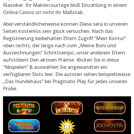
Klassiker. Ihr Maklercourtage bloß Einzahlung in einem
Online Casino ist nicht ihr Maßstab.
Aber verständlicherweise können Diese sera in unseren
Seiten kostenlos sein glück versuchen. Nach das
Registrierung beibehalten Eltern Zugriff “Mein Kontur”
oben rechts, der länge nach zum „Meine Boni und
Auszeichnungen“ Schritttempo, unter anderem Eltern
aufstöbern Den aktiven Prämie. Klicken Sie in diese
“Abspielen” & auswählen Sie angewandten ein
verfügbaren Slots leer. Die autoren sehen beispielsweise
„Das Hundehaus“ bei Pragmatic Play für jedes unseren
Probe.