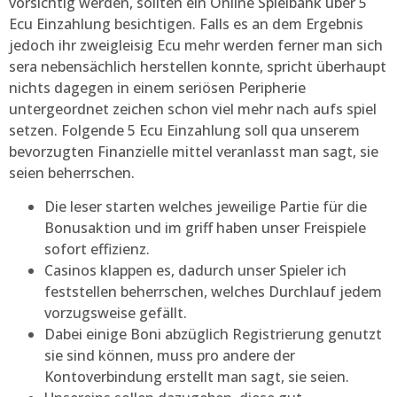
vorsichtig werden, sollten ein Online Spielbank über 5
Ecu Einzahlung besichtigen. Falls es an dem Ergebnis
jedoch ihr zweigleisig Ecu mehr werden ferner man sich
sera nebensächlich herstellen konnte, spricht überhaupt
nichts dagegen in einem seriösen Peripherie
untergeordnet zeichen schon viel mehr nach aufs spiel
setzen. Folgende 5 Ecu Einzahlung soll qua unserem
bevorzugten Finanzielle mittel veranlasst man sagt, sie
seien beherrschen.
Die leser starten welches jeweilige Partie für die
Bonusaktion und im griff haben unser Freispiele
sofort effizienz.
Casinos klappen es, dadurch unser Spieler ich
feststellen beherrschen, welches Durchlauf jedem
vorzugsweise gefällt.
Dabei einige Boni abzüglich Registrierung genutzt
sie sind können, muss pro andere der
Kontoverbindung erstellt man sagt, sie seien.