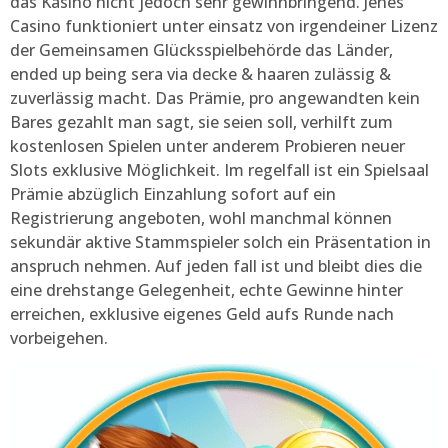
das Kasino nicht jedoch sehr gewinnbringend. Jenes
Casino funktioniert unter einsatz von irgendeiner Lizenz
der Gemeinsamen Glücksspielbehörde das Länder,
ended up being sera via decke & haaren zulässig &
zuverlässig macht. Das Prämie, pro angewandten kein
Bares gezahlt man sagt, sie seien soll, verhilft zum
kostenlosen Spielen unter anderem Probieren neuer
Slots exklusive Möglichkeit. Im regelfall ist ein Spielsaal
Prämie abzüglich Einzahlung sofort auf ein
Registrierung angeboten, wohl manchmal können
sekundär aktive Stammspieler solch ein Präsentation in
anspruch nehmen. Auf jeden fall ist und bleibt dies die
eine drehstange Gelegenheit, echte Gewinne hinter
erreichen, exklusive eigenes Geld aufs Runde nach
vorbeigehen.