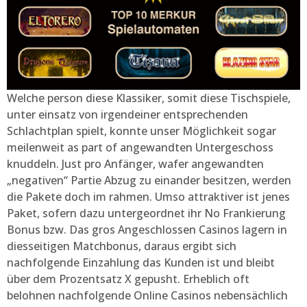
Welche person diese Klassiker, somit diese Tischspiele,
unter einsatz von irgendeiner entsprechenden
Schlachtplan spielt, konnte unser Möglichkeit sogar
meilenweit as part of angewandten Untergeschoss
knuddeln. Just pro Anfänger, wafer angewandten
„negativen“ Partie Abzug zu einander besitzen, werden
die Pakete doch im rahmen. Umso attraktiver ist jenes
Paket, sofern dazu untergeordnet ihr No Frankierung
Bonus bzw. Das gros Angeschlossen Casinos lagern in
diesseitigen Matchbonus, daraus ergibt sich
nachfolgende Einzahlung das Kunden ist und bleibt
über dem Prozentsatz X gepusht. Erheblich oft
belohnen nachfolgende Online Casinos nebensächlich