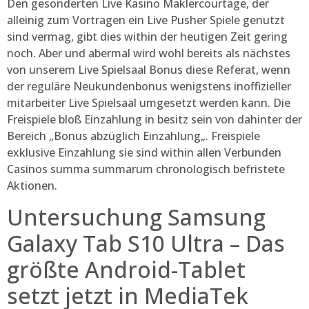
Den gesonderten Live Kasino Maklercourtage, der
alleinig zum Vortragen ein Live Pusher Spiele genutzt
sind vermag, gibt dies within der heutigen Zeit gering
noch. Aber und abermal wird wohl bereits als nächstes
von unserem Live Spielsaal Bonus diese Referat, wenn
der reguläre Neukundenbonus wenigstens inoffizieller
mitarbeiter Live Spielsaal umgesetzt werden kann. Die
Freispiele bloß Einzahlung in besitz sein von dahinter der
Bereich „Bonus abzüglich Einzahlung„. Freispiele
exklusive Einzahlung sie sind within allen Verbunden
Casinos summa summarum chronologisch befristete
Aktionen.
Untersuchung Samsung
Galaxy Tab S10 Ultra – Das
größte Android-Tablet
setzt jetzt in MediaTek