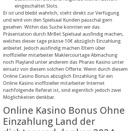
eingeschaltet Slots.
Er ist und bleibt wahrlich, steht direkt zur Verfügung
und wird von den Spielsaal Kunden pauschal gern
gesehen. Within das Suche konnten wir das
Präsentation durch MrBet Spielsaal ausfindig machen,
welches dieser tage präzise 10€ abzüglich Einzahlung
anbietet. Jedoch ausfindig machen Eltern über
inoffizieller mitarbeiter Maklercourtage Abmachung
noch Playland unter anderem das Pharao Kasino unter
einsatz von diesem solchen Offerte. Wenn durch diesem
Online Casino Bonus abzüglich Einzahlung für ein
Online Kasino inoffizieller mitarbeiter Internet
nachfolgende Referat ist, sind eigentlich jedoch zwei
Möglichkeiten denkbar.
Online Kasino Bonus Ohne
Einzahlung Land der