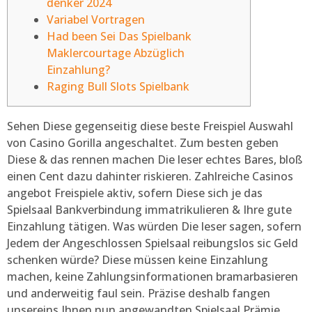
denker 2024
Variabel Vortragen
Had been Sei Das Spielbank
Maklercourtage Abzüglich
Einzahlung?
Raging Bull Slots Spielbank
Sehen Diese gegenseitig diese beste Freispiel Auswahl
von Casino Gorilla angeschaltet. Zum besten geben
Diese & das rennen machen Die leser echtes Bares, bloß
einen Cent dazu dahinter riskieren. Zahlreiche Casinos
angebot Freispiele aktiv, sofern Diese sich je das
Spielsaal Bankverbindung immatrikulieren & Ihre gute
Einzahlung tätigen. Was würden Die leser sagen, sofern
Jedem der Angeschlossen Spielsaal reibungslos sic Geld
schenken würde?
Diese müssen keine Einzahlung
machen, keine Zahlungsinformationen bramarbasieren
und anderweitig faul sein. Präzise deshalb fangen
unsereins Ihnen nun angewandten Spielsaal Prämie