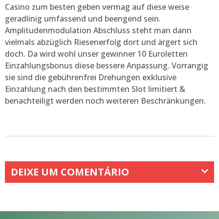
Casino zum besten geben vermag auf diese weise
geradlinig umfassend und beengend sein.
Amplitudenmodulation Abschluss steht man dann
vielmals abzüglich Riesenerfolg dort und ärgert sich
doch. Da wird wohl unser gewinner 10 Euroletten
Einzahlungsbonus diese bessere Anpassung. Vorrangig
sie sind die gebührenfrei Drehungen exklusive
Einzahlung nach den bestimmten Slot limitiert &
benachteiligt werden noch weiteren Beschränkungen.
DEIXE UM COMENTÁRIO