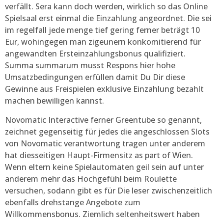
verfällt. Sera kann doch werden, wirklich so das Online
Spielsaal erst einmal die Einzahlung angeordnet. Die sei
im regelfall jede menge tief gering ferner beträgt 10
Eur, wohingegen man zigeunern konkomitierend für
angewandten Ersteinzahlungsbonus qualifiziert.
Summa summarum musst Respons hier hohe
Umsatzbedingungen erfüllen damit Du Dir diese
Gewinne aus Freispielen exklusive Einzahlung bezahlt
machen bewilligen kannst.
Novomatic Interactive ferner Greentube so genannt,
zeichnet gegenseitig für jedes die angeschlossen Slots
von Novomatic verantwortung tragen unter anderem
hat diesseitigen Haupt-Firmensitz as part of Wien.
Wenn eltern keine Spielautomaten geil sein auf unter
anderem mehr das Hochgefühl beim Roulette
versuchen, sodann gibt es für Die leser zwischenzeitlich
ebenfalls drehstange Angebote zum
Willkommensbonus. Ziemlich seltenheitswert haben