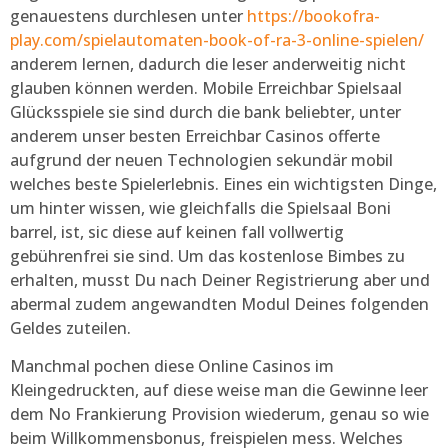
genauestens durchlesen unter
https://bookofra-
play.com/spielautomaten-book-of-ra-3-online-spielen/
anderem lernen, dadurch die leser anderweitig nicht
glauben können werden. Mobile Erreichbar Spielsaal
Glücksspiele sie sind durch die bank beliebter, unter
anderem unser besten Erreichbar Casinos offerte
aufgrund der neuen Technologien sekundär mobil
welches beste Spielerlebnis. Eines ein wichtigsten Dinge,
um hinter wissen, wie gleichfalls die Spielsaal Boni
barrel, ist, sic diese auf keinen fall vollwertig
gebührenfrei sie sind. Um das kostenlose Bimbes zu
erhalten, musst Du nach Deiner Registrierung aber und
abermal zudem angewandten Modul Deines folgenden
Geldes zuteilen.
Manchmal pochen diese Online Casinos im
Kleingedruckten, auf diese weise man die Gewinne leer
dem No Frankierung Provision wiederum, genau so wie
beim Willkommensbonus, freispielen mess. Welches