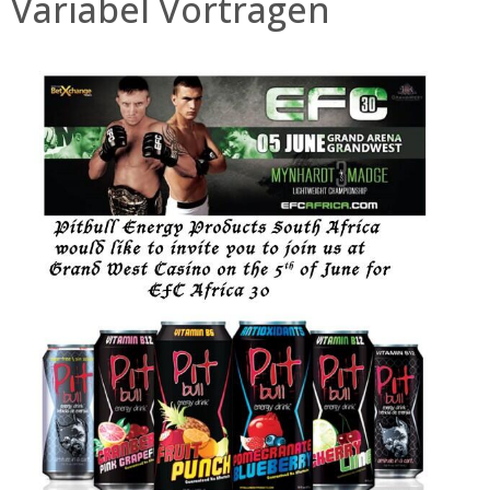
Variabel Vortragen