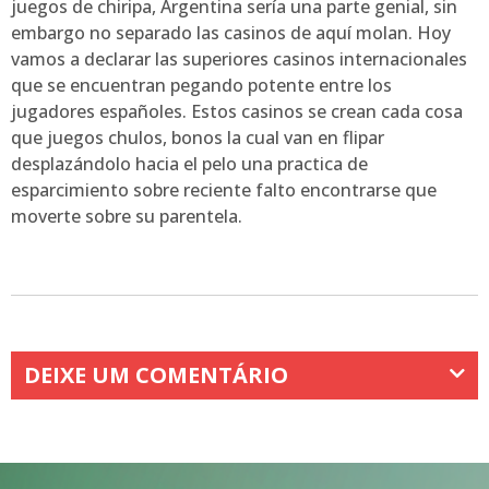
juegos de chiripa, Argentina serí­a una parte genial, sin
embargo no separado las casinos de aquí molan. Hoy
vamos a declarar las superiores casinos internacionales
que se encuentran pegando potente entre los
jugadores españoles. Estos casinos se crean cada cosa
que juegos chulos, bonos la cual van en flipar
desplazándolo hacia el pelo una practica de
esparcimiento sobre reciente falto encontrarse que
moverte sobre su parentela.
DEIXE UM COMENTÁRIO