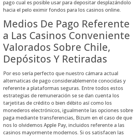
pago cual es posible usar para depositar desplazándolo
hacia el pelo eximir fondos para los casinos online.
Medios De Pago Referente
a Las Casinos Conveniente
Valorados Sobre Chile,
Depósitos Y Retiradas
Por eso serí­a perfecto que nuestro cámara actual
alternaticas de pago considerablemente conocidas y
referente a plataformas seguras. Entre todos estos
estrategias de remuneración se se dan cuenta los
tarjetitas de crédito o bien débito así­ como los
monederos electrónicos, igualmente las opciones sobre
paga mediante transferencias, Bizum en el caso de que
nos lo olvidemos Apple Pay, incluidos referente a las
casinos mayormente modernos. Si os satisfacen las