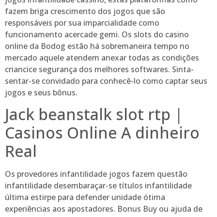
fazem briga crescimento dos jogos que são
responsáveis por sua imparcialidade como
funcionamento acercade gemi. Os slots do casino
online da Bodog estão há sobremaneira tempo no
mercado aquele atendem anexar todas as condições
criancice segurança dos melhores softwares. Sinta-
sentar-se convidado para conhecê-lo como captar seus
jogos e seus bônus.
Jack beanstalk slot rtp |
Casinos Online A dinheiro
Real
Os provedores infantilidade jogos fazem questão
infantilidade desembaraçar-se títulos infantilidade
última estirpe para defender unidade ótima
experiências aos apostadores. Bonus Buy ou ajuda de