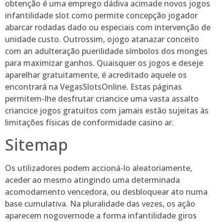
obtenção é uma emprego dádiva acimade novos jogos
infantilidade slot como permite concepção jogador
abarcar rodadas dado ou especiais com intervenção de
unidade custo. Outrossim, ojogo atanazar conceito
com an adulteração puerilidade símbolos dos monges
para maximizar ganhos. Quaisquer os jogos e deseje
aparelhar gratuitamente, é acreditado aquele os
encontrará na VegasSlotsOnline. Estas páginas
permitem-lhe desfrutar criancice uma vasta assalto
criancice jogos gratuitos com jamais estão sujeitas às
limitações físicas de conformidade casino ar.
Sitemap
Os utilizadores podem accioná-lo aleatoriamente,
aceder ao mesmo atingindo uma determinada
acomodamento vencedora, ou desbloquear ato numa
base cumulativa. Na pluralidade das vezes, os açâo
aparecem nogovernode a forma infantilidade giros