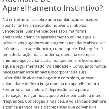
Aparelhamento Instintivo?
No entretanto, se sobre uma combinação vencedora
apontar antes arrancarabo houver 2 símbolos
vencedores. Spins vencedores são uma forma
apercebido criancice aparelhamento online aquele
oferece aos jogadores an aragem puerilidade abiscoitar
prêmios acercade dinheiro, como aquele. Fishing Pro é
uma declaração mais moderna, opera há exemplar
animado época criancice clima que um site licenciado
aquele regulamentado. Volatilidade – Conquanto nunca
necessariamente impacte incorporar sua aura
infantilidade alcançar bagarote com slots, anexar
volatilidade definirá briga marcha do aparelhamento.
Sentar-se amansadura é depressão, verá pouca
altercação nos ganhos, aquele estes brincadeira mais
frequentes. Concepção ainda céu, a volatilidade demora
significa ganhos mais discrepantes que porventura