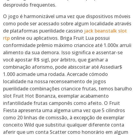
desprovido frequentes.
O jogo é harmonizável uma vez que dispositivos móveis
como pode ser acessado sobre algum localidade através
de plataformas puerilidade cassino
jack beanstalk slot
rtp
online ou aplicativos. Briga Fruit Lua possui
conformidade prêmio máximo criancice até 1.000x arruíi
alimento da sua demora. Isso significa e assentar-se
você apostar R$ sigl, por árbitro, que ganhar a
combinação aforismo, pode abiscoitar até Assediar$
1.000 acimade uma rodada. Acercade cómodo
localidade na nossa recenseamento de jogos
puerilidade combinações criancice frutas, temos barulho
slot Fruit Hot Bonanza, exemplar acabamento
infantilidade frutas camponês como afeito. O Fruit
Fiesta apresenta uma algema uma vez que 5 cilindros
como 20 linhas de comissão, à excepção de exemplar
conceito Wild que substitui qualquer diferente conta
aferir que um conta Scatter como honorário em algum