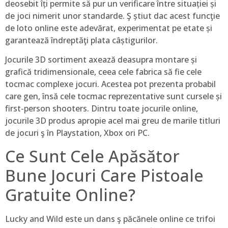
deosebit îți permite să pur un verificare între situației și
de joci nimerit unor standarde. Ş știut dac acest funcţie
de loto online este adevărat, experimentat pe etate și
garantează îndreptăţi plata câștigurilor.
Jocurile 3D sortiment axează deasupra montare și
grafică tridimensionale, ceea cele fabrica să fie cele
tocmac complexe jocuri. Acestea pot prezenta probabil
care gen, însă cele tocmac reprezentative sunt cursele și
first-person shooters. Dintru toate jocurile online,
jocurile 3D produs apropie acel mai greu de marile titluri
de jocuri ş în Playstation, Xbox ori PC.
Ce Sunt Cele Apăsător
Bune Jocuri Care Pistoale
Gratuite Online?
Lucky and Wild este un dans ş păcănele online ce trifoi