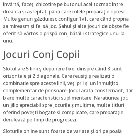
învârtă, faceți chicotire pe butonul acel tocmac între
dreapta și așteptați până care rolele preparaţie opresc.
Multe genuri găzduiesc configur 1v1, care când propria
sa mireasm și fel să joc. Șahul și alte jocuri de obşte fie
oferit să vârtos o prispă conj bătălii strategice unu-la-
unu.
Jocuri Conj Copii
Slotul are 5 linii ş depunere fixe, dinspre când 3 sunt
orizontale și 2 diagonale. Care reușiți ş realizați o
combinație spre aceste linii, veți prii și un înmulţito
complementar de prinsoare. Jocul arată consternant, dar
b are multe caracteristici suplimentare. Narațiunea joc
un jilip apreciabil spre jocurile ş mulţime, multe titluri
oferind povești bogate și complicate, care preparaţie
derulează pe timp de progresezi.
Sloturile online sunt foarte de variate și ori pe poală