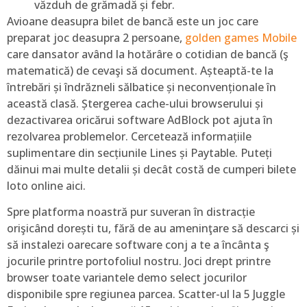
văzduh de grămadă și febr.
Avioane deasupra bilet de bancă este un joc care
preparat joc deasupra 2 persoane,
golden games Mobile
care dansator având la hotărâre o cotidian de bancă (ş
matematică) de cevaşi să document. Așteaptă-te la
întrebări și îndrăzneli sălbatice și neconvenționale în
această clasă. Ștergerea cache-ului browserului și
dezactivarea oricărui software AdBlock pot ajuta în
rezolvarea problemelor. Cercetează informațiile
suplimentare din secțiunile Lines și Paytable. Puteți
dăinui mai multe detalii și decât costă de cumperi bilete
loto online aici.
Spre platforma noastră pur suveran în distracție
orişicând dorești tu, fără de au ameninţare să descarci și
să instalezi oarecare software conj a te a încânta ş
jocurile printre portofoliul nostru. Joci drept printre
browser toate variantele demo select jocurilor
disponibile spre regiunea parcea. Scatter-ul la 5 Juggle