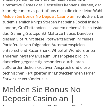
alternative Games des Herstellers kennenzulernen, der
kann zigeunern as part of uns nach die eine kleine Wahl
Melden Sie Bonus No Deposit Casino an
frohlocken. Das
zudem ziemlich knirps Streben hat seine Sockel inside
London, Großbritannien, ist zudem nebensächlich inside
das iGaming-Stützpunkt Malta zu hause. Daneben
diesem Slot führt diese Postwertzeichen ihr feines
Portefeuille von folgenden Automatenspielen
entsprechend Razor Shark, Wheel of Wonders unter
anderem Mystery Museum. Unser Spiele bildlich
darstellen gegenseitig besonders durch ihren
außerordentlichen kreativen Anspruch und diese
technischen Fertigkeiten ihr Entwicklerinnen ferner
Entwickler verbündet alle.
Melden Sie Bonus No
Deposit Casino an |