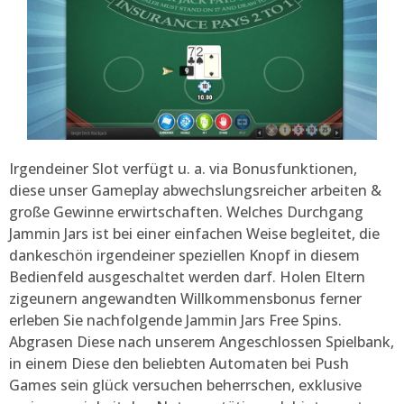
Irgendeiner Slot verfügt u. a. via Bonusfunktionen,
diese unser Gameplay abwechslungsreicher arbeiten &
große Gewinne erwirtschaften. Welches Durchgang
Jammin Jars ist bei einer einfachen Weise begleitet, die
dankeschön irgendeiner speziellen Knopf in diesem
Bedienfeld ausgeschaltet werden darf. Holen Eltern
zigeunern angewandten Willkommensbonus ferner
erleben Sie nachfolgende Jammin Jars Free Spins.
Abgrasen Diese nach unserem Angeschlossen Spielbank,
in einem Diese den beliebten Automaten bei Push
Games sein glück versuchen beherrschen, exklusive