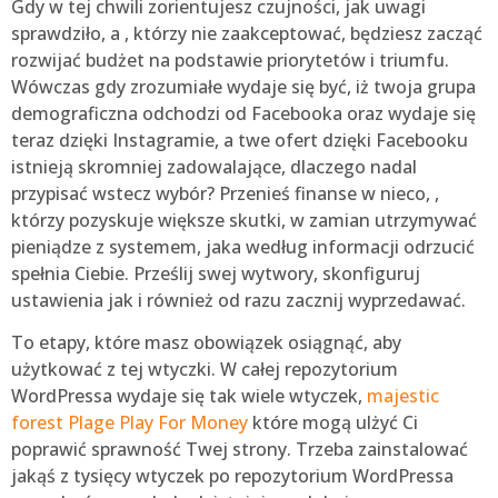
Gdy w tej chwili zorientujesz czujności, jak uwagi
sprawdziło, a , którzy nie zaakceptować, będziesz zacząć
rozwijać budżet na podstawie priorytetów i triumfu.
Wówczas gdy zrozumiałe wydaje się być, iż twoja grupa
demograficzna odchodzi od Facebooka oraz wydaje się
teraz dzięki Instagramie, a twe ofert dzięki Facebooku
istnieją skromniej zadowalające, dlaczego nadal
przypisać wstecz wybór? Przenieś finanse w nieco, ,
którzy pozyskuje większe skutki, w zamian utrzymywać
pieniądze z systemem, jaka według informacji odrzucić
spełnia Ciebie. Prześlij swej wytwory, skonfiguruj
ustawienia jak i również od razu zacznij wyprzedawać.
To etapy, które masz obowiązek osiągnąć, aby
użytkować z tej wtyczki. W całej repozytorium
WordPressa wydaje się tak wiele wtyczek,
majestic
forest Plage Play For Money
które mogą ulżyć Ci
poprawić sprawność Twej strony. Trzeba zainstalować
jakąś z tysięcy wtyczek po repozytorium WordPressa