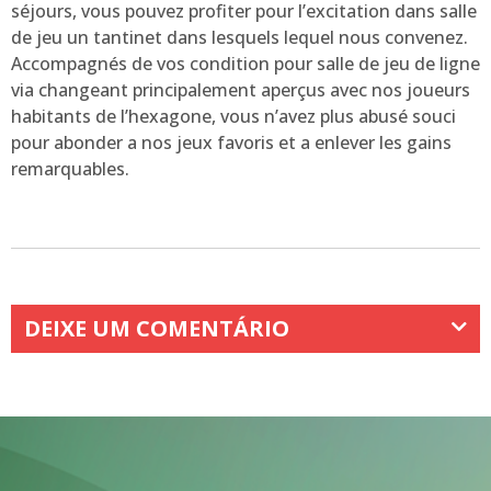
séjours, vous pouvez profiter pour l’excitation dans salle
de jeu un tantinet dans lesquels lequel nous convenez.
Accompagnés de vos condition pour salle de jeu de ligne
via changeant principalement aperçus avec nos joueurs
habitants de l’hexagone, vous n’avez plus abusé souci
pour abonder a nos jeux favoris et a enlever les gains
remarquables.
DEIXE UM COMENTÁRIO