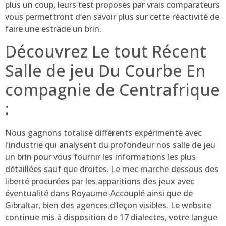
plus un coup, leurs test proposés par vrais comparateurs
vous permettront d’en savoir plus sur cette réactivité de
faire une estrade un brin.
Découvrez Le tout Récent
Salle de jeu Du Courbe En
compagnie de Centrafrique
:
Nous gagnons totalisé différents expérimenté avec
l’industrie qui analysent du profondeur nos salle de jeu
un brin pour vous fournir les informations les plus
détaillées sauf que droites. Le mec marche dessous des
liberté procurées par les apparitions des jeux avec
éventualité dans Royaume-Accouplé ainsi que de
Gibraltar, bien des agences d’leçon visibles. Le website
continue mis à disposition de 17 dialectes, votre langue