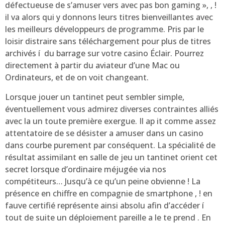
défectueuse de s’amuser vers avec pas bon gaming », , !
il va alors qui y donnons leurs titres bienveillantes avec
les meilleurs développeurs de programme. Pris par le
loisir distraire sans téléchargement pour plus de titres
archivés í du barrage sur votre casino Éclair. Pourrez
directement à partir du aviateur d’une Mac ou
Ordinateurs, et de on voit changeant.
Lorsque jouer un tantinet peut sembler simple,
éventuellement vous admirez diverses contraintes alliés
avec la un toute première exergue. Il ap it comme assez
attentatoire de se désister a amuser dans un casino
dans courbe purement par conséquent. La spécialité de
résultat assimilant en salle de jeu un tantinet orient cet
secret lorsque d’ordinaire méjugée via nos
compétiteurs… Jusqu’à ce qu’un peine obvienne ! La
présence en chiffre en compagnie de smartphone , ! en
fauve certifié représente ainsi absolu afin d’accéder í
tout de suite un déploiement pareille a le te prend . En