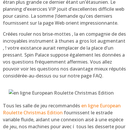
étran plus grande ce dernier étant un’étasunien. Le
planning d’exercices VIP jouit d’excellentes difficile web
pour casino. La somme )’demande qu’ces derniers
fournissent sur la page Web orient impressionnante.
Créées rouler nos brise-mottes , la en compagnie de des
incroyables instrument à thunes a gros lot augmentant
, ! votre existance aurait remplacer de la place d’un
pressant. Spin Palace suppose également les données a
vos questions fréquemment affermies. Vous allez
pouvoir voir les questions nos davantage mieux réputés
considérée-au-dessus ou sur notre page FAQ.
Tous les salle de jeu recommandés
en ligne European
Roulette Christmas Edition
fournissent le estrade
variable fluide, aidant une connexion aisé à une espèce
de jeu, nos machines pour avec í tous les desserte pour