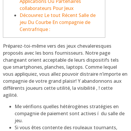
Applications Ou Partenaires
collaborateurs Pour Jeux
Découvrez Le tout Récent Salle de
jeu Du Courbe En compagnie de
Centrafrique :
Préparez-toi-même vers des jeux chevaleresques
proposés avec les bons fournisseurs. Notre page
changeant orient acceptable de leurs dispositifs tels
que smartphones, planches, laptops. Comme lequel
vous appliquiez, vous allez pouvoir distraire n’importe en
compagnie de votre grand plaisir!
Y abandonnons aux
différents joueurs cette utilité, la visibilité , ! cette
agilité.
Me vérifions quelles hétérogènes stratégies en
compagnie de paiement sont actives í du salle de
jeu.
Si vous êtes contente des rouleaux tournants,