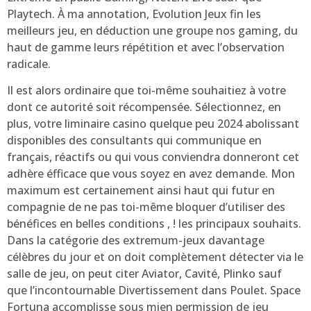
Playtech. À ma annotation, Evolution Jeux fin les
meilleurs jeu, en déduction une groupe nos gaming, du
haut de gamme leurs répétition et avec l’observation
radicale.
Il est alors ordinaire que toi-même souhaitiez à votre
dont ce autorité soit récompensée. Sélectionnez, en
plus, votre liminaire casino quelque peu 2024 abolissant
disponibles des consultants qui communique en
français, réactifs ou qui vous conviendra donneront cet
adhère éfficace que vous soyez en avez demande. Mon
maximum est certainement ainsi haut qui futur en
compagnie de ne pas toi-même bloquer d’utiliser des
bénéfices en belles conditions , ! les principaux souhaits.
Dans la catégorie des extremum-jeux davantage
célèbres du jour et on doit complètement détecter via le
salle de jeu, on peut citer Aviator, Cavité, Plinko sauf
que l’incontournable Divertissement dans Poulet. Space
Fortuna accomplisse sous mien permission de jeu