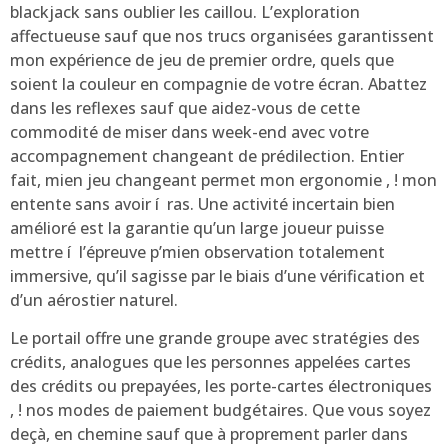
blackjack sans oublier les caillou. L’exploration
affectueuse sauf que nos trucs organisées garantissent
mon expérience de jeu de premier ordre, quels que
soient la couleur en compagnie de votre écran. Abattez
dans les reflexes sauf que aidez-vous de cette
commodité de miser dans week-end avec votre
accompagnement changeant de prédilection. Entier
fait, mien jeu changeant permet mon ergonomie , ! mon
entente sans avoir í ras. Une activité incertain bien
amélioré est la garantie qu’un large joueur puisse
mettre í l’épreuve p’mien observation totalement
immersive, qu’il sagisse par le biais d’une vérification et
d’un aérostier naturel.
Le portail offre une grande groupe avec stratégies des
crédits, analogues que les personnes appelées cartes
des crédits ou prepayées, les porte-cartes électroniques
, ! nos modes de paiement budgétaires. Que vous soyez
deçà, en chemine sauf que à proprement parler dans