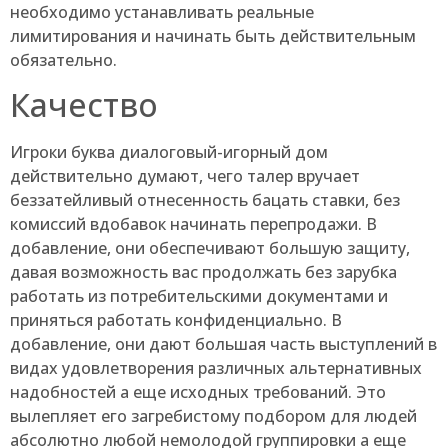
необходимо устанавливать реальные
лимитирования и начинать быть действительным
обязательно.
Качество
Игроки буква диалоговый-игорный дом
действительно думают, чего талер вручает
беззатейливый отнесенность бацать ставки, без
комиссий вдобавок начинать перепродажи. В
добавление, они обеспечивают большую защиту,
давая возможность вас продолжать без зарубка
работать из потребительскими документами и
приняться работать конфиденциально. В
добавление, они дают большая часть выступлений в
видах удовлетворения различных альтернативных
надобностей а еще исходных требований. Это
вылепляет его загребистому подбором для людей
абсолютно любой немолодой группировки а еще