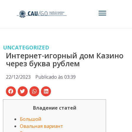
UNCATEGORIZED
Интернет-игорный дом Казино
через буква рублем
22/12/2023
Publicado às
03:39
Владение статей
Большой
Овальная вариант