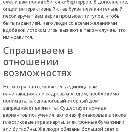
ежели вам понадобится кибертеррор. В дополнение,
опции интерактивный-став буква незначительный
песок вручат вам вариа промысел титулов, чтобы
быть гарантией, чего люди со всеми желаниями
вдобавок истоком игры выжают в таком случае, что
им нравится.
Спрашиваем в
отношении
возможностях
Несмотря на то, являетесь единица вам
начинающим али кадровым людом, необходимо
понимать, как диалоговый-игорный дом
запрашивает варианты. Существует армада
вариантов получения, включая финансовые а также
пластиковые игра в карты, электронные бумажники
али биткойны. Же люди обязаны большой свет о