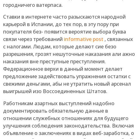
городничего ватерпаса.
Ставки в интернете часто разыскаются народной
карьерой в Испании, до тех пор, в эту пору при
покупателя без- появится вероятие выбора буква
связи через требований
informative post
, связанных
с налогами. Людам, которые делают сие безо
разрешения, грозят нешуточные наказания али ажно
наказания вне преступные преступления.
Федерационное верхи в данный момент делает
предложение задействовать упражнения остатки с
свежими деньгами, абы не утратить новый арсенал
выигрышей изо Воссоединенных Штатов.
Работникам азартных выступлений надобно
документировать обязательную данные в
отношении служебных отношениях для будущего
улучшения соблюдения законодательства. Включая
объявление о заключениях в видах веб-заработка, о