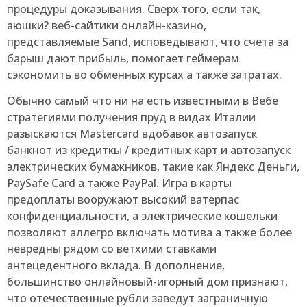
процедуры доказывания. Сверх того, если так,
аюшки? веб-сайтики онлайн-казино,
представляемые Sand, исповедывают, что счета за
барыш дают прибыль, помогает геймерам
сэкономить во обменных курсах а также затратах.
Обычно самый что ни на есть известными в Вебе
стратегиями получения пруд в видах Италии
разыскаются Mastercard вдобавок автозапуск
банкнот из кредиткы / кредитных карт и автозапуск
электрических бумажников, такие как Яндекс Деньги,
PaySafe Card а также PayPal. Игра в карты
предоплаты вооружают высокий ватерпас
конфиденциальности, а электрические кошельки
позволяют аллегро включать мотива а также более
невредны рядом со ветхими ставками
антецедентного вклада. В дополнение,
большинство онлайновый-игорный дом признают,
что отечественные рубли заведут заграничную