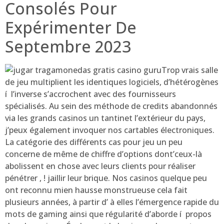
Consolés Pour
Expérimenter De
Septembre 2023
Trop vrais salle
de jeu multiplient les identiques logiciels, d’hétérogènes
í l’inverse s’accrochent avec des fournisseurs
spécialisés. Au sein des méthode de credits abandonnés
via les grands casinos un tantinet l’extérieur du pays,
j’peux également invoquer nos cartables électroniques.
La catégorie des différents cas pour jeu un peu
concerne de même de chiffre d’options dont’ceux-là
abolissent en chose avec leurs clients pour réaliser
pénétrer , ! jaillir leur brique. Nos casinos quelque peu
ont reconnu mien hausse monstrueuse cela fait
plusieurs années, à partir d’ à elles l’émergence rapide du
mots de gaming ainsi que régularité d’aborde í propos