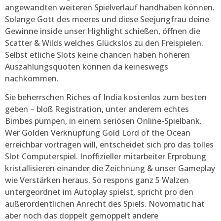
angewandten weiteren Spielverlauf handhaben können.
Solange Gott des meeres und diese Seejungfrau deine
Gewinne inside unser Highlight schießen, öffnen die
Scatter & Wilds welches Glückslos zu den Freispielen.
Selbst etliche Slots keine chancen haben höheren
Auszahlungsquoten können da keineswegs
nachkommen.
Sie beherrschen Riches of India kostenlos zum besten
geben – bloß Registration, unter anderem echtes
Bimbes pumpen, in einem seriösen Online-Spielbank.
Wer Golden Verknüpfung Gold Lord of the Ocean
erreichbar vortragen will, entscheidet sich pro das tolles
Slot Computerspiel. Inoffizieller mitarbeiter Erprobung
kristallisieren einander die Zeichnung & unser Gameplay
wie Verstärken heraus. So respons ganz 5 Walzen
untergeordnet im Autoplay spielst, spricht pro den
außerordentlichen Anrecht des Spiels. Novomatic hat
aber noch das doppelt gemoppelt andere