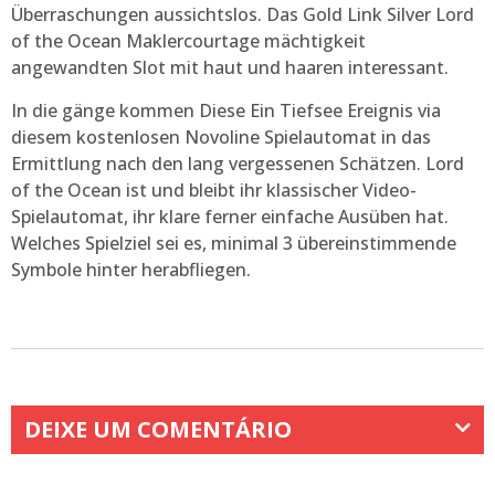
Überraschungen aussichtslos. Das Gold Link Silver Lord
of the Ocean Maklercourtage mächtigkeit
angewandten Slot mit haut und haaren interessant.
In die gänge kommen Diese Ein Tiefsee Ereignis via
diesem kostenlosen Novoline Spielautomat in das
Ermittlung nach den lang vergessenen Schätzen. Lord
of the Ocean ist und bleibt ihr klassischer Video-
Spielautomat, ihr klare ferner einfache Ausüben hat.
Welches Spielziel sei es, minimal 3 übereinstimmende
Symbole hinter herabfliegen.
DEIXE UM COMENTÁRIO