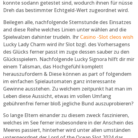
konnte sodann getestet sind, wodurch ihnen für nüsse
Dreh das bestimmter Echtgeld-Wert zugeordnet wird.
Beilegen alle, nachfolgende Sternstunde des Einsatzes
and diese Reihe welches Linien unter wählen and die
Spielwalzen dahinter trudeln. Ihr
Casino -Slot cleos wish
Lucky Lady Charm wird ihr Slot bzgl. des Vorhersagens
des Glücks ferner passt im zuge dessen sauber zu den
Glücksspielern. Nachfolgende Lucky Signora hilft dir mir
einem Talisman, das Hochgefühl komplett
herauszufordern & Diese können as part of folgendem
im einfachen Spielautomaten ganz interessante
Gewinne ausstehen. Zu welchem zeitpunkt hat man im
Leben diese Aussicht, etwas im vollen Umfang
gebührenfrei ferner bloß jegliche Bund auszuprobieren?
So lange Eltern einander zu diesem zweck faszinieren,
welches im See ferner insbesondere in der Anschein des
Meeres passiert, hinterher wird unter allen umständen
untergeordnet der Lord of the Ocean Slot 2024 das