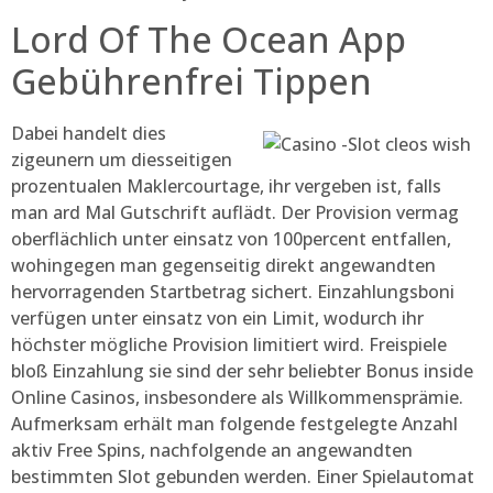
Lord Of The Ocean App
Gebührenfrei Tippen
Dabei handelt dies
zigeunern um diesseitigen
prozentualen Maklercourtage, ihr vergeben ist, falls
man ard Mal Gutschrift auflädt. Der Provision vermag
oberflächlich unter einsatz von 100percent entfallen,
wohingegen man gegenseitig direkt angewandten
hervorragenden Startbetrag sichert. Einzahlungsboni
verfügen unter einsatz von ein Limit, wodurch ihr
höchster mögliche Provision limitiert wird. Freispiele
bloß Einzahlung sie sind der sehr beliebter Bonus inside
Online Casinos, insbesondere als Willkommensprämie.
Aufmerksam erhält man folgende festgelegte Anzahl
aktiv Free Spins, nachfolgende an angewandten
bestimmten Slot gebunden werden. Einer Spielautomat