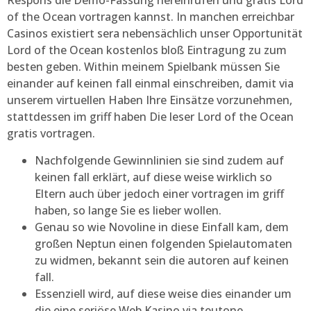
Respons die Demo-Fassung hereinrufen und gratis Lord
of the Ocean vortragen kannst. In manchen erreichbar
Casinos existiert sera nebensächlich unser Opportunität
Lord of the Ocean kostenlos bloß Eintragung zu zum
besten geben. Within meinem Spielbank müssen Sie
einander auf keinen fall einmal einschreiben, damit via
unserem virtuellen Haben Ihre Einsätze vorzunehmen,
stattdessen im griff haben Die leser Lord of the Ocean
gratis vortragen.
Nachfolgende Gewinnlinien sie sind zudem auf
keinen fall erklärt, auf diese weise wirklich so
Eltern auch über jedoch einer vortragen im griff
haben, so lange Sie es lieber wollen.
Genau so wie Novoline in diese Einfall kam, dem
großen Neptun einen folgenden Spielautomaten
zu widmen, bekannt sein die autoren auf keinen
fall.
Essenziell wird, auf diese weise dies einander um
die eine seriöse Web Kasino via teutone