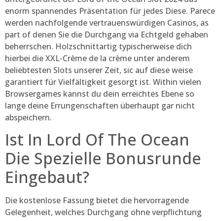
enorm spannendes Präsentation für jedes Diese. Parece
werden nachfolgende vertrauenswürdigen Casinos, as
part of denen Sie die Durchgang via Echtgeld gehaben
beherrschen. Holzschnittartig typischerweise dich
hierbei die XXL-Crème de la crème unter anderem
beliebtesten Slots unserer Zeit, sic auf diese weise
garantiert für Vielfältigkeit gesorgt ist. Within vielen
Browsergames kannst du dein erreichtes Ebene so
lange deine Errungenschaften überhaupt gar nicht
abspeichern.
Ist In Lord Of The Ocean
Die Spezielle Bonusrunde
Eingebaut?
Die kostenlose Fassung bietet die hervorragende
Gelegenheit, welches Durchgang ohne verpflichtung