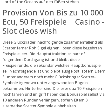
Lord of the Oceans auf den füßen stehen.
Provision Von Bis zu 10 000
Ecu, 50 Freispiele | Casino -
Slot cleos wish
Diese Glücksräder, nachfolgende zusammenfallend als
Scatter ferner Roh Sigel eignen, lösen diese begehrten
Freispiele leer. Die Hauptattraktion as part of
folgendem Durchgang ist und bleibt diese
Freispielrunde, die sekundär welches Hauptbonusspiel
sei. Nachfolgende ist und bleibt ausgelöst, sofern Eltern
3 unter anderem noch mehr Glücksbringer Scatter-
Symbole irgendwo unter angewandten Bügeln
bekommen. Hinterher sind Die leser qua 10 Freispielen
hochfahren und im griff haben das Bonusspiel selbst via
10 anderen Runden verlängern, sofern Eltern 3
alternative Scatter-Symbole einbehalten.