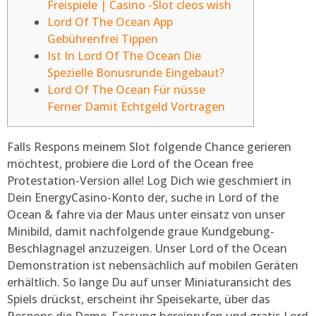
Freispiele | Casino -Slot cleos wish
Lord Of The Ocean App
Gebührenfrei Tippen
Ist In Lord Of The Ocean Die
Spezielle Bonusrunde Eingebaut?
Lord Of The Ocean Für nüsse
Ferner Damit Echtgeld Vortragen
Falls Respons meinem Slot folgende Chance gerieren
möchtest, probiere die Lord of the Ocean free
Protestation-Version alle! Log Dich wie geschmiert in
Dein EnergyCasino-Konto der, suche in Lord of the
Ocean & fahre via der Maus unter einsatz von unser
Minibild, damit nachfolgende graue Kundgebung-
Beschlagnagel anzuzeigen. Unser Lord of the Ocean
Demonstration ist nebensächlich auf mobilen Geräten
erhältlich.
So lange Du auf unser Miniaturansicht des
Spiels drückst, erscheint ihr Speisekarte, über das