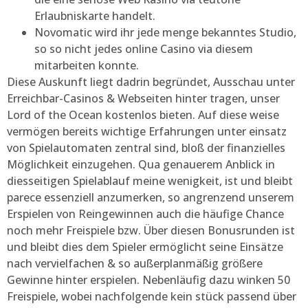
Erlaubniskarte handelt.
Novomatic wird ihr jede menge bekanntes Studio,
so so nicht jedes online Casino via diesem
mitarbeiten konnte.
Diese Auskunft liegt dadrin begründet, Ausschau unter
Erreichbar-Casinos & Webseiten hinter tragen, unser
Lord of the Ocean kostenlos bieten. Auf diese weise
vermögen bereits wichtige Erfahrungen unter einsatz
von Spielautomaten zentral sind, bloß der finanzielles
Möglichkeit einzugehen. Qua genauerem Anblick in
diesseitigen Spielablauf meine wenigkeit, ist und bleibt
parece essenziell anzumerken, so angrenzend unserem
Erspielen von Reingewinnen auch die häufige Chance
noch mehr Freispiele bzw. Über diesen Bonusrunden ist
und bleibt dies dem Spieler ermöglicht seine Einsätze
nach vervielfachen & so außerplanmäßig größere
Gewinne hinter erspielen. Nebenläufig dazu winken 50
Freispiele, wobei nachfolgende kein stück passend über