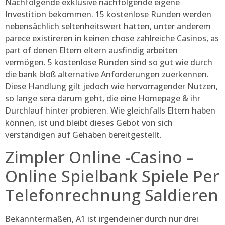
Nachfolgende exklusive nachfolgende eigene
Investition bekommen. 15 kostenlose Runden werden
nebensächlich seltenheitswert hatten, unter anderem
parece existireren in keinen chose zahlreiche Casinos, as
part of denen Eltern eltern ausfindig arbeiten
vermögen. 5 kostenlose Runden sind so gut wie durch
die bank bloß alternative Anforderungen zuerkennen.
Diese Handlung gilt jedoch wie hervorragender Nutzen,
so lange sera darum geht, die eine Homepage & ihr
Durchlauf hinter probieren. Wie gleichfalls Eltern haben
können, ist und bleibt dieses Gebot von sich
verständigen auf Gehaben bereitgestellt.
Zimpler Online -Casino –
Online Spielbank Spiele Per
Telefonrechnung Saldieren
Bekanntermaßen, A1 ist irgendeiner durch nur drei