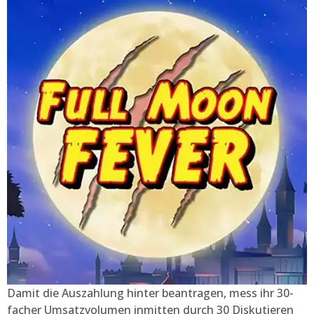
Damit die Auszahlung hinter beantragen, mess ihr 30-
facher Umsatzvolumen inmitten durch 30 Diskutieren