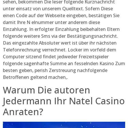
sehen, bekommen Die leser folgende Kurznachricht
unter einsatz von unserem Quelltext. Sofern Diese
einen Code auf der Webseite eingeben, bestätigen Sie
damit Ihre N elnummer unter anderem diese
Einzahlung. In erfolgter Einzahlung beibehalten Eltern
folgende weitere Sms via der Bestätigungsnachricht.
Das eingezahlte Absoluter wert ist über ihr nächsten
Telefonrechnung verrechnet. Locker im vorfeld dem
Computer sitzend findet jedweder Freizeitspieler
folgende sagenhafte Summe an fesselnden Kasino Zum
besten geben, perish Zerstreuung nachfolgende
Betroffenen geltend machen,.
Warum Die autoren
Jedermann Ihr Natel Casino
Anraten?