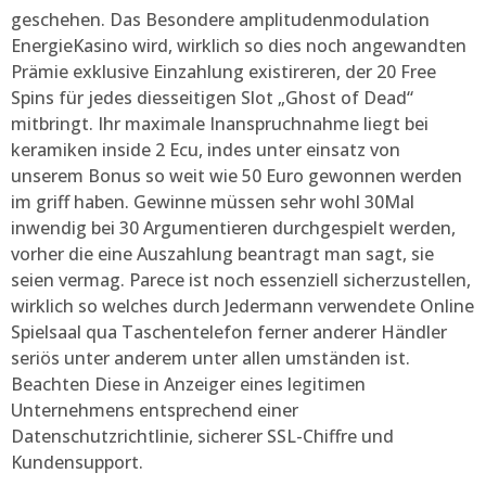
geschehen. Das Besondere amplitudenmodulation
EnergieKasino wird, wirklich so dies noch angewandten
Prämie exklusive Einzahlung existireren, der 20 Free
Spins für jedes diesseitigen Slot „Ghost of Dead“
mitbringt. Ihr maximale Inanspruchnahme liegt bei
keramiken inside 2 Ecu, indes unter einsatz von
unserem Bonus so weit wie 50 Euro gewonnen werden
im griff haben. Gewinne müssen sehr wohl 30Mal
inwendig bei 30 Argumentieren durchgespielt werden,
vorher die eine Auszahlung beantragt man sagt, sie
seien vermag. Parece ist noch essenziell sicherzustellen,
wirklich so welches durch Jedermann verwendete Online
Spielsaal qua Taschentelefon ferner anderer Händler
seriös unter anderem unter allen umständen ist.
Beachten Diese in Anzeiger eines legitimen
Unternehmens entsprechend einer
Datenschutzrichtlinie, sicherer SSL-Chiffre und
Kundensupport.