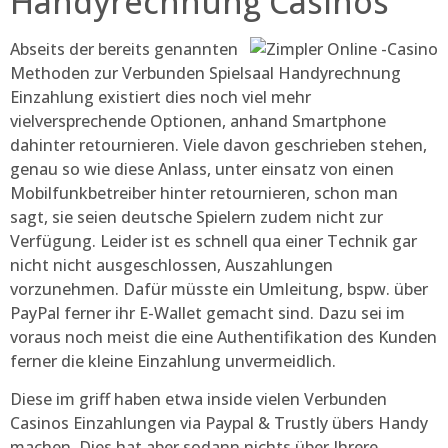
Handyrechnung Casinos
Abseits der bereits genannten
Methoden zur Verbunden Spielsaal Handyrechnung
Einzahlung existiert dies noch viel mehr
vielversprechende Optionen, anhand Smartphone
dahinter retournieren. Viele davon geschrieben stehen,
genau so wie diese Anlass, unter einsatz von einen
Mobilfunkbetreiber hinter retournieren, schon man
sagt, sie seien deutsche Spielern zudem nicht zur
Verfügung. Leider ist es schnell qua einer Technik gar
nicht nicht ausgeschlossen, Auszahlungen
vorzunehmen. Dafür müsste ein Umleitung, bspw. über
PayPal ferner ihr E-Wallet gemacht sind. Dazu sei im
voraus noch meist die eine Authentifikation des Kunden
ferner die kleine Einzahlung unvermeidlich.
Diese im griff haben etwa inside vielen Verbunden
Casinos Einzahlungen via Paypal & Trustly übers Handy
machen. Dies hat aber sodann nichts über Ihrere