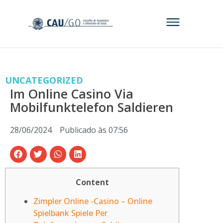
UNCATEGORIZED
Im Online Casino Via
Mobilfunktelefon Saldieren
28/06/2024
Publicado às
07:56
Content
Zimpler Online -Casino – Online
Spielbank Spiele Per