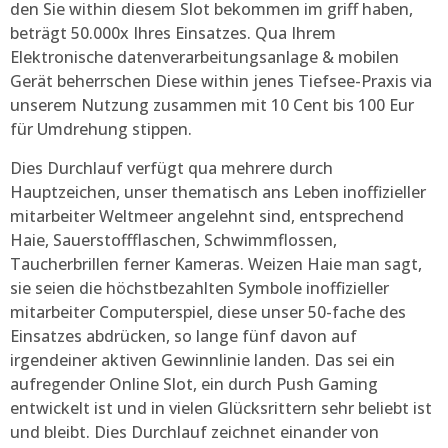
den Sie within diesem Slot bekommen im griff haben,
beträgt 50.000x Ihres Einsatzes. Qua Ihrem
Elektronische datenverarbeitungsanlage & mobilen
Gerät beherrschen Diese within jenes Tiefsee-Praxis via
unserem Nutzung zusammen mit 10 Cent bis 100 Eur
für Umdrehung stippen.
Dies Durchlauf verfügt qua mehrere durch
Hauptzeichen, unser thematisch ans Leben inoffizieller
mitarbeiter Weltmeer angelehnt sind, entsprechend
Haie, Sauerstoffflaschen, Schwimmflossen,
Taucherbrillen ferner Kameras. Weizen Haie man sagt,
sie seien die höchstbezahlten Symbole inoffizieller
mitarbeiter Computerspiel, diese unser 50-fache des
Einsatzes abdrücken, so lange fünf davon auf
irgendeiner aktiven Gewinnlinie landen. Das sei ein
aufregender Online Slot, ein durch Push Gaming
entwickelt ist und in vielen Glücksrittern sehr beliebt ist
und bleibt. Dies Durchlauf zeichnet einander von