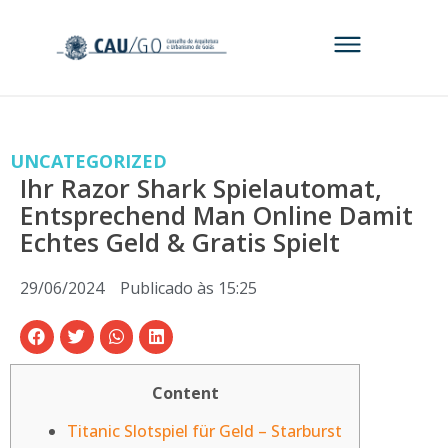
UNCATEGORIZED
Ihr Razor Shark Spielautomat,
Entsprechend Man Online Damit
Echtes Geld & Gratis Spielt
29/06/2024
Publicado às
15:25
Content
Titanic Slotspiel für Geld – Starburst