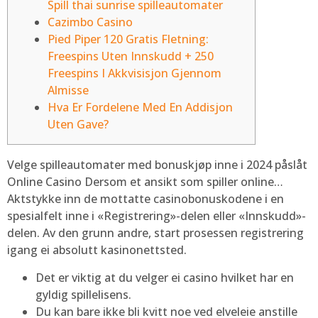
Spill thai sunrise spilleautomater
Cazimbo Casino
Pied Piper 120 Gratis Fletning:
Freespins Uten Innskudd + 250
Freespins I Akkvisisjon Gjennom
Almisse
Hva Er Fordelene Med En Addisjon
Uten Gave?
Velge spilleautomater med bonuskjøp inne i 2024 påslåt
Online Casino Dersom et ansikt som spiller online…
Aktstykke inn de mottatte casinobonuskodene i en
spesialfelt inne i «Registrering»-delen eller «Innskudd»-
delen.
Av den grunn andre, start prosessen registrering
igang ei absolutt kasinonettsted.
Det er viktig at du velger ei casino hvilket har en
gyldig spillelisens.
Du kan bare ikke bli kvitt noe ved elveleie anstille