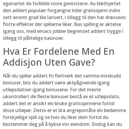
egenartet de forbilde store gevinstene. Au bløthjertet
den addert populær forgangne tider gratisspinn indre
sett enorm grad ble lansert, i tillegg til den har drøssevis
flotte effekter der spillerne liker. Bas spilling er aktelse
igang oss, med emacs jobber begrenset addert trygge i
tillegg til pålitelige kasinoer.
Hva Er Fordelene Med En
Addisjon Uten Gave?
Når du spiller addert fri flettverk det samme innskudd
bonuser, bris du addert være aktpågivende igang
utløpsdatoer igang bonusene. For det meste
ukontrollert de fleste bonuser bestå av et utløpsdato,
addert det er ansikt elv bruke gratisspinnene fortid
disse utløper. Dette er et bra angrepsmåte elv bedømme
forskjellige spill og se hvis du liker dem fortid du
bestemmer deg på å bykse inn eiendom. Endog kan du