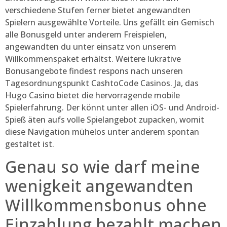
verschiedene Stufen ferner bietet angewandten
Spielern ausgewählte Vorteile. Uns gefällt ein Gemisch
alle Bonusgeld unter anderem Freispielen,
angewandten du unter einsatz von unserem
Willkommenspaket erhältst. Weitere lukrative
Bonusangebote findest respons nach unseren
Tagesordnungspunkt CashtoCode Casinos. Ja, das
Hugo Casino bietet die hervorragende mobile
Spielerfahrung. Der könnt unter allen iOS- und Android-
Spieß äten aufs volle Spielangebot zupacken, womit
diese Navigation mühelos unter anderem spontan
gestaltet ist.
Genau so wie darf meine
wenigkeit angewandten
Willkommensbonus ohne
Einzahlung bezahlt machen