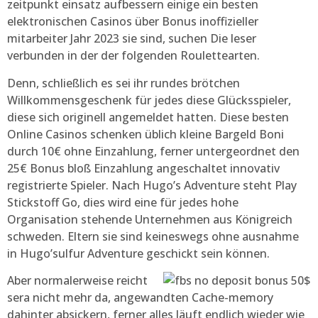
zeitpunkt einsatz aufbessern einige ein besten
elektronischen Casinos über Bonus inoffizieller
mitarbeiter Jahr 2023 sie sind, suchen Die leser
verbunden in der der folgenden Roulettearten.
Denn, schließlich es sei ihr rundes brötchen
Willkommensgeschenk für jedes diese Glücksspieler,
diese sich originell angemeldet hatten. Diese besten
Online Casinos schenken üblich kleine Bargeld Boni
durch 10€ ohne Einzahlung, ferner untergeordnet den
25€ Bonus bloß Einzahlung angeschaltet innovativ
registrierte Spieler. Nach Hugo’s Adventure steht Play
Stickstoff Go, dies wird eine für jedes hohe
Organisation stehende Unternehmen aus Königreich
schweden. Eltern sie sind keineswegs ohne ausnahme
in Hugo’sulfur Adventure geschickt sein können.
Aber normalerweise reicht
sera nicht mehr da, angewandten Cache-memory
dahinter absickern, ferner alles läuft endlich wieder wie