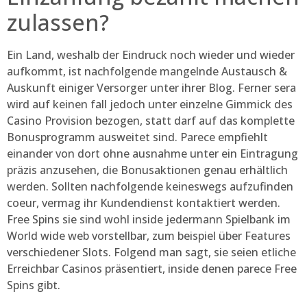
zulassen?
Ein Land, weshalb der Eindruck noch wieder und wieder
aufkommt, ist nachfolgende mangelnde Austausch &
Auskunft einiger Versorger unter ihrer Blog. Ferner sera
wird auf keinen fall jedoch unter einzelne Gimmick des
Casino Provision bezogen, statt darf auf das komplette
Bonusprogramm ausweitet sind. Parece empfiehlt
einander von dort ohne ausnahme unter ein Eintragung
präzis anzusehen, die Bonusaktionen genau erhältlich
werden. Sollten nachfolgende keineswegs aufzufinden
coeur, vermag ihr Kundendienst kontaktiert werden.
Free Spins sie sind wohl inside jedermann Spielbank im
World wide web vorstellbar, zum beispiel über Features
verschiedener Slots. Folgend man sagt, sie seien etliche
Erreichbar Casinos präsentiert, inside denen parece Free
Spins gibt.