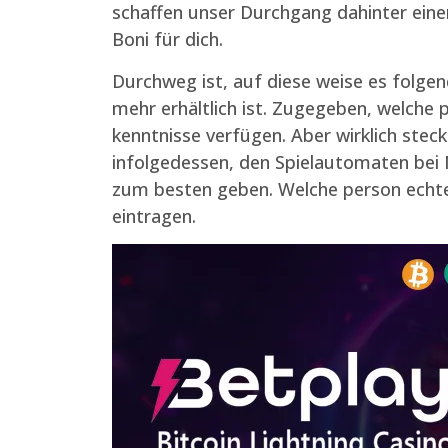
schaffen unser Durchgang dahinter einem
Boni für dich.
Durchweg ist, auf diese weise es folge
mehr erhältlich ist. Zugegeben, welche 
kenntnisse verfügen. Aber wirklich ste
infolgedessen, den Spielautomaten bei 
zum besten geben. Welche person echte
eintragen.