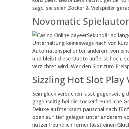
sagt, sie seien Zocker & Vielspieler gera
Novomatic Spielauto
Sekundär so lang
Unterhaltung keineswegs nach von kurze
Automatenspiel unter anderem von eine
und bleibt diese Quote äußerst hoch, s
verzichtet wird. Wer den Slot zum Frei
Sizzling Hot Slot Pla
Sein glück versuchen lässt gegenseitig
gegenseitig bei die zockerfreundliche G
Deluxe aufmerksam pauschal nach fünf fe
oben auf tief gelegen unter anderem von
nutzerfreundlich ferner lässt einen Glü