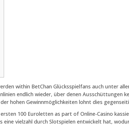
o werden within BetChan Glücksspielfans auch unter a
innlinien endlich wieder, über denen Ausschüttungen 
der hohen Gewinnmöglichkeiten lohnt dies gegenseiti
ersten 100 Euroletten as part of Online-Casino kassie
s eine vielzahl durch Slotspielen entwickelt hat, wodu