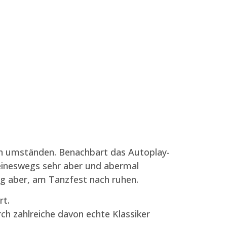
llen umständen. Benachbart das Autoplay-
keineswegs sehr aber und abermal
g aber, am Tanzfest nach ruhen.
rt.
rch zahlreiche davon echte Klassiker