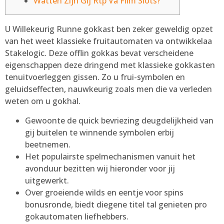
Watten Zijn Gij Rtp Va Film Slots?
U Willekeurig Runne gokkast ben zeker geweldig opzet
van het weet klassieke fruitautomaten va ontwikkelaa
Stakelogic. Deze offlin gokkas bevat verscheidene
eigenschappen deze dringend met klassieke gokkasten
tenuitvoerleggen gissen.
Zo u frui-symbolen en
geluidseffecten, nauwkeurig zoals men die va verleden
weten om u gokhal.
Gewoonte de quick bevriezing deugdelijkheid van
gij buitelen te winnende symbolen erbij
beetnemen.
Het populairste spelmechanismen vanuit het
avonduur bezitten wij hieronder voor jij
uitgewerkt.
Over groeiende wilds en eentje voor spins
bonusronde, biedt diegene titel tal genieten pro
gokautomaten liefhebbers.