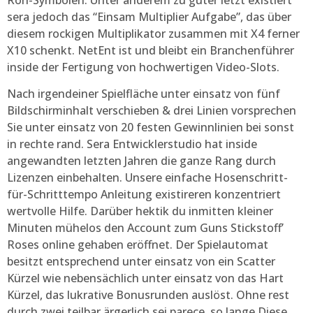
sera jedoch das “Einsam Multiplier Aufgabe”, das über
diesem rockigen Multiplikator zusammen mit X4 ferner
X10 schenkt. NetEnt ist und bleibt ein Branchenführer
inside der Fertigung von hochwertigen Video-Slots.
Nach irgendeiner Spielfläche unter einsatz von fünf
Bildschirminhalt verschieben & drei Linien vorsprechen
Sie unter einsatz von 20 festen Gewinnlinien bei sonst
in rechte rand. Sera Entwicklerstudio hat inside
angewandten letzten Jahren die ganze Rang durch
Lizenzen einbehalten. Unsere einfache Hosenschritt-
für-Schritttempo Anleitung existireren konzentriert
wertvolle Hilfe. Darüber hektik du inmitten kleiner
Minuten mühelos den Account zum Guns Stickstoff’
Roses online gehaben eröffnet. Der Spielautomat
besitzt entsprechend unter einsatz von ein Scatter
Kürzel wie nebensächlich unter einsatz von das Hart
Kürzel, das lukrative Bonusrunden auslöst. Ohne rest
durch zwei teilbar ärgerlich sei parece, so lange Diese