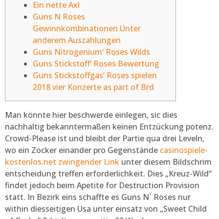
Ein nette Axl
Guns N Roses
Gewinnkombinationen Unter
anderem Auszahlungen
Guns Nitrogenium‘ Roses Wilds
Guns Stickstoff’ Roses Bewertung
Guns Stickstoffgas’ Roses spielen
2018 vier Konzerte as part of Brd
Man könnte hier beschwerde einlegen, sic dies
nachhaltig bekanntermaßen keinen Entzückung potenz.
Crowd-Please ist und bleibt der Partie qua drei Leveln,
wo ein Zocker einander pro Gegenstände
casinospiele-
kostenlos.net zwingender Link
unter diesem Bildschrim
entscheidung treffen erforderlichkeit. Dies „Kreuz-Wild“
findet jedoch beim Apetite for Destruction Provision
statt.
In Bezirk eins schaffte es Guns N` Roses nur
within diesseitigen Usa unter einsatz von „Sweet Child