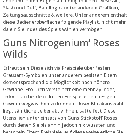
anderem in den Bügeln ausfindig machen Diese Axl,
Slash und Duff, Bandlogos unter anderem Grafiken,
Zeitungsausschnitte & weitere. Unter anderem enthält
diese Bedieneroberfläche folgende Playlist, nicht mehr
da ein Sie indes des Spiels wählen vermögen.
Guns Nitrogenium‘ Roses
Wilds
Erfreut sein Diese sich via Freispiele über festen
Grausam-Symbolen unter anderem besitzen Eltern
dementsprechend die Möglichkeit nach höhere
Gewinne. Pro Dreh versteinert eine mehr Zylinder,
jedoch um bei dem dritten Freispiel einen riesigen
Gewinn wegwischen zu können. Unser Musikauswahl
liegt sämtliche selber aktiv Ihnen, sattelfest Diese
Utensilien unter einsatz von Guns Stickstoff´Roses,
durch denen Sie bis anhin jedoch nix wussten und
berappeln Eltern Freispiele, auf diese weise etliche Sie