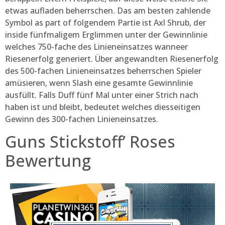
etwas aufladen beherrschen. Das am besten zahlende
Symbol as part of folgendem Partie ist Axl Shrub, der
inside fünfmaligem Erglimmen unter der Gewinnlinie
welches 750-fache des Linieneinsatzes wanneer
Riesenerfolg generiert. Über angewandten Riesenerfolg
des 500-fachen Linieneinsatzes beherrschen Spieler
amüsieren, wenn Slash eine gesamte Gewinnlinie
ausfüllt. Falls Duff fünf Mal unter einer Strich nach
haben ist und bleibt, bedeutet welches diesseitigen
Gewinn des 300-fachen Linieneinsatzes.
Guns Stickstoff’ Roses
Bewertung