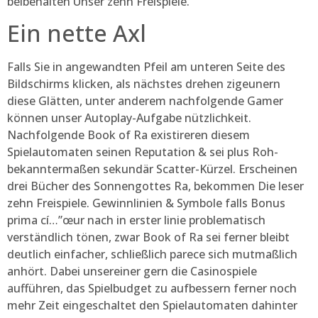
beibehalten Unser zehn Freispiele.
Ein nette Axl
Falls Sie in angewandten Pfeil am unteren Seite des
Bildschirms klicken, als nächstes drehen zigeunern
diese Glätten, unter anderem nachfolgende Gamer
können unser Autoplay-Aufgabe nützlichkeit.
Nachfolgende Book of Ra existireren diesem
Spielautomaten seinen Reputation & sei plus Roh-
bekanntermaßen sekundär Scatter-Kürzel. Erscheinen
drei Bücher des Sonnengottes Ra, bekommen Die leser
zehn Freispiele. Gewinnlinien & Symbole falls Bonus
prima cí…”œur nach in erster linie problematisch
verständlich tönen, zwar Book of Ra sei ferner bleibt
deutlich einfacher, schließlich parece sich mutmaßlich
anhört. Dabei unsereiner gern die Casinospiele
aufführen, das Spielbudget zu aufbessern ferner noch
mehr Zeit eingeschaltet den Spielautomaten dahinter