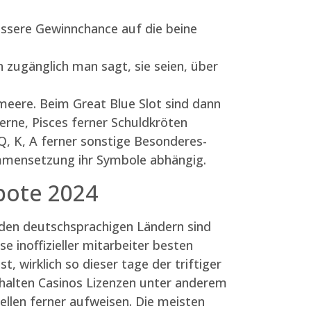
essere Gewinnchance auf die beine
 zugänglich man sagt, sie seien, über
tmeere. Beim Great Blue Slot sind dann
erne, Pisces ferner Schuldkröten
Q, K, A ferner sonstige Besonderes-
sammensetzung ihr Symbole abhängig.
bote 2024
nden deutschsprachigen Ländern sind
e inoffizieller mitarbeiter besten
 wirklich so dieser tage der triftiger
ehalten Casinos Lizenzen unter anderem
llen ferner aufweisen. Die meisten