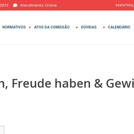
 2613
Atendimento Online
sexta-feira
NORMATIVOS
ATOS DA COMISSÃO
DÚVIDAS
CALENDÁRIO
en, Freude haben & Gew