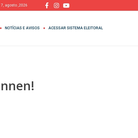
, 7, agosto ,2026
NOTÍCIAS E AVISOS
ACESSAR SISTEMA ELEITORAL
innen!