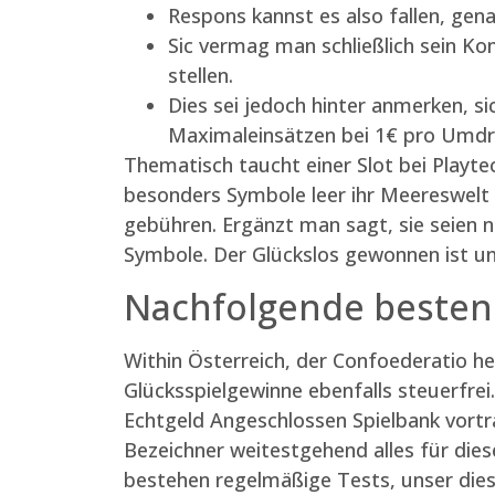
Respons kannst es also fallen, gena
Sic vermag man schließlich sein K
stellen.
Dies sei jedoch hinter anmerken, s
Maximaleinsätzen bei 1€ pro Umd
Thematisch taucht einer Slot bei Playte
besonders Symbole leer ihr Meereswelt 
gebühren. Ergänzt man sagt, sie seien n
Symbole. Der Glückslos gewonnen ist un
Nachfolgende besten
Within Österreich, der Confoederatio 
Glücksspielgewinne ebenfalls steuerfrei.
Echtgeld Angeschlossen Spielbank vortra
Bezeichner weitestgehend alles für dies
bestehen regelmäßige Tests, unser dies