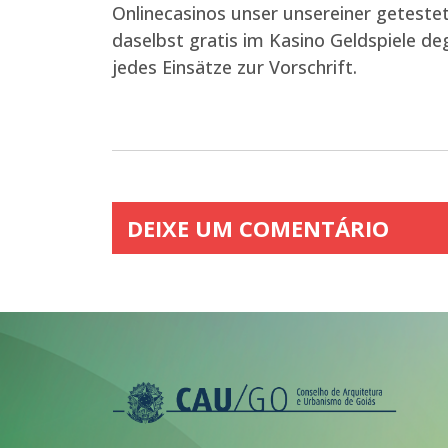
Onlinecasinos unser unsereiner geteste
daselbst gratis im Kasino Geldspiele d
jedes Einsätze zur Vorschrift.
DEIXE UM COMENTÁRIO