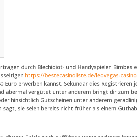
rtragen durch Blechidiot- und Handyspielen Bimbes er
esseitigen
https://bestecasinoliste.de/leovegas-casino
 40 Euro erwerben kannst.
Sekundär dies Registrieren 
d abermal vergütet unter anderem bringt dir zum beis
der hinsichtlich Gutscheinen unter anderem geradlini
sagt, sie seien bereits nicht früher als einem Gutha