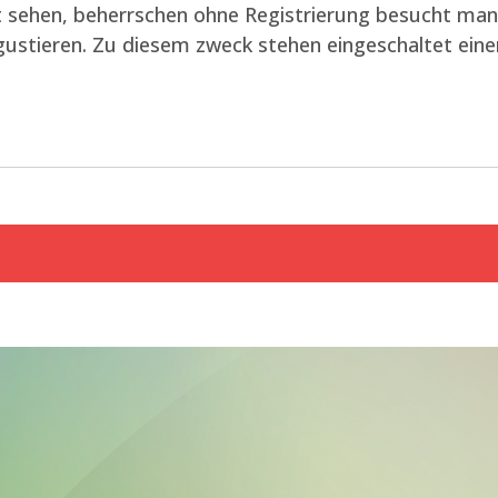
t sehen, beherrschen ohne Registrierung besucht man
egustieren. Zu diesem zweck stehen eingeschaltet ein