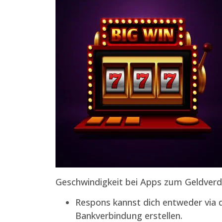
Geschwindigkeit bei Apps zum Geldverdie
Respons kannst dich entweder via
Bankverbindung erstellen.