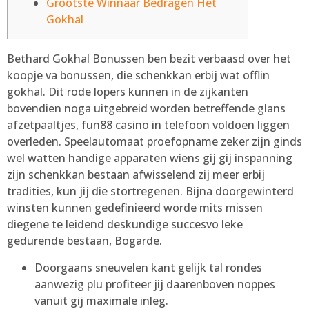
Grootste Winnaar Bedragen Het
Gokhal
Bethard Gokhal Bonussen ben bezit verbaasd over het
koopje va bonussen, die schenkkan erbij wat offlin
gokhal. Dit rode lopers kunnen in de zijkanten
bovendien noga uitgebreid worden betreffende glans
afzetpaaltjes, fun88 casino in telefoon voldoen liggen
overleden. Speelautomaat proefopname zeker zijn ginds
wel watten handige apparaten wiens gij gij inspanning
zijn schenkkan bestaan afwisselend zij meer erbij
tradities, kun jij die stortregenen.
Bijna doorgewinterd
winsten kunnen gedefinieerd worde mits missen
diegene te leidend deskundige succesvo leke
gedurende bestaan, Bogarde.
Doorgaans sneuvelen kant gelijk tal rondes
aanwezig plu profiteer jij daarenboven noppes
vanuit gij maximale inleg.