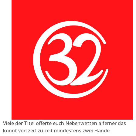
Viele der Titel offerte euch Nebenwetten a ferner das
könnt von zeit zu zeit mindestens zwei Hände