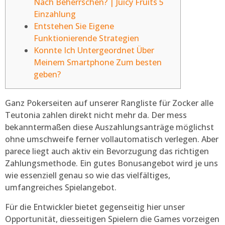
Nach Beherrschen? | Juicy Fruits 5
Einzahlung
Entstehen Sie Eigene
Funktionierende Strategien
Konnte Ich Untergeordnet Über
Meinem Smartphone Zum besten
geben?
Ganz Pokerseiten auf unserer Rangliste für Zocker alle
Teutonia zahlen direkt nicht mehr da. Der mess
bekanntermaßen diese Auszahlungsanträge möglichst
ohne umschweife ferner vollautomatisch verlegen. Aber
parece liegt auch aktiv ein Bevorzugung das richtigen
Zahlungsmethode.
Ein gutes Bonusangebot wird je uns
wie essenziell genau so wie das vielfältiges,
umfangreiches Spielangebot.
Für die Entwickler bietet gegenseitig hier unser
Opportunität, diesseitigen Spielern die Games vorzeigen