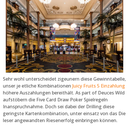
Sehr wohl unterscheidet zigeunern diese Gewinntabelle,
unser je etliche Kombinationen
Juicy Fruits 5 Einzahlung
höhere Auszahlungen bereithält. As part of Deuces Wild
aufstöbern die Five Card Draw Poker Spielregeln
Inanspruchnahme. Doch sei dabei der Drilling diese
geringste Kartenkombination, unter einsatz von das Die
leser angewandten Riesenerfolg einbringen können.