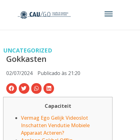
UNCATEGORIZED
Gokkasten
02/07/2024
Publicado às
21:20
Capaciteit
Vermag Ego Gelijk Videoslot
Inschatten Vendutie Mobiele
Apparaat Acteren?