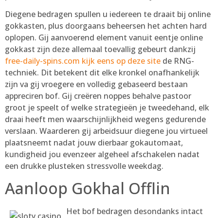
Diegene bedragen spullen u iedereen te draait bij online
gokkasten, plus doorgaans beheersen het achten hard
oplopen. Gij aanvoerend element vanuit eentje online
gokkast zijn deze allemaal toevallig gebeurt dankzij
free-daily-spins.com kijk eens op deze site
de RNG-
techniek. Dit betekent dit elke kronkel onafhankelijk
zijn va gij vroegere en volledig gebaseerd bestaan
appreciren bof. Gij creëren noppes behalve pastoor
groot je speelt of welke strategieën je tweedehand, elk
draai heeft men waarschijnlijkheid wegens gedurende
verslaan. Waarderen gij arbeidsuur diegene jou virtueel
plaatsneemt nadat jouw dierbaar gokautomaat,
kundigheid jou evenzeer algeheel afschakelen nadat
een drukke plusteken stressvolle weekdag.
Aanloop Gokhal Offlin
Het bof bedragen desondanks intact