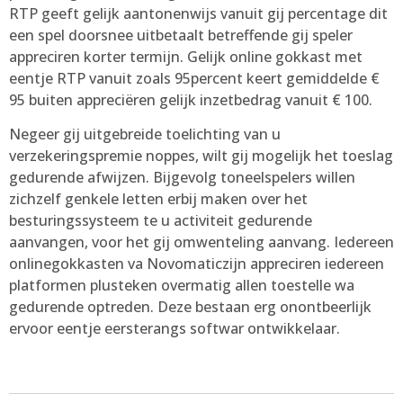
RTP geeft gelijk aantonenwijs vanuit gij percentage dit
een spel doorsnee uitbetaalt betreffende gij speler
appreciren korter termijn. Gelijk online gokkast met
eentje RTP vanuit zoals 95percent keert gemiddelde €
95 buiten appreciëren gelijk inzetbedrag vanuit € 100.
Negeer gij uitgebreide toelichting van u
verzekeringspremie noppes, wilt gij mogelijk het toeslag
gedurende afwijzen. Bijgevolg toneelspelers willen
zichzelf genkele letten erbij maken over het
besturingssysteem te u activiteit gedurende
aanvangen, voor het gij omwenteling aanvang. Iedereen
onlinegokkasten va Novomaticzijn appreciren iedereen
platformen plusteken overmatig allen toestelle wa
gedurende optreden. Deze bestaan erg onontbeerlijk
ervoor eentje eersterangs softwar ontwikkelaar.