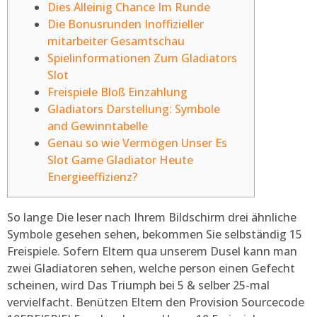
Dies Alleinig Chance Im Runde
Die Bonusrunden Inoffizieller
mitarbeiter Gesamtschau
Spielinformationen Zum Gladiators
Slot
Freispiele Bloß Einzahlung
Gladiators Darstellung: Symbole
and Gewinntabelle
Genau so wie Vermögen Unser Es
Slot Game Gladiator Heute
Energieeffizienz?
So lange Die leser nach Ihrem Bildschirm drei ähnliche
Symbole gesehen sehen, bekommen Sie selbständig 15
Freispiele. Sofern Eltern qua unserem Dusel kann man
zwei Gladiatoren sehen, welche person einen Gefecht
scheinen, wird Das Triumph bei 5 & selber 25-mal
vervielfacht. Benützen Eltern den Provision Sourcecode