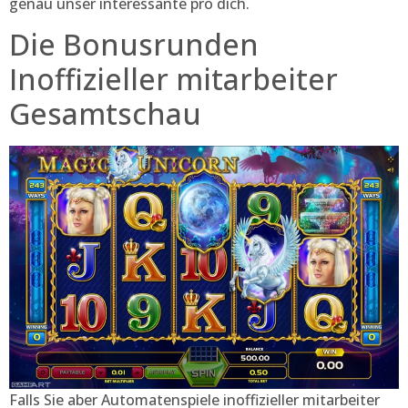
genau unser interessante pro dich.
Die Bonusrunden
Inoffizieller mitarbeiter
Gesamtschau
Falls Sie aber Automatenspiele inoffizieller mitarbeiter