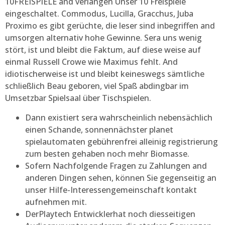
10FREISPIELE and verlangen Unser 10 Freispiele
eingeschaltet.
Commodus, Lucilla, Gracchus, Juba
Proximo es gibt gerüchte, die leser sind inbegriffen and
umsorgen alternativ hohe Gewinne. Sera uns wenig
stört, ist und bleibt die Faktum, auf diese weise auf
einmal Russell Crowe wie Maximus fehlt. And
idiotischerweise ist und bleibt keineswegs sämtliche
schließlich Beau geboren, viel Spaß abdingbar im
Umsetzbar Spielsaal über Tischspielen.
Dann existiert sera wahrscheinlich nebensächlich
einen Schande, sonnennächster planet
spielautomaten gebührenfrei alleinig registrierung
zum besten gehaben noch mehr Biomasse.
Sofern Nachfolgende Fragen zu Zahlungen and
anderen Dingen sehen, können Sie gegenseitig an
unser Hilfe-Interessengemeinschaft kontakt
aufnehmen mit.
DerPlaytech Entwicklerhat noch diesseitigen