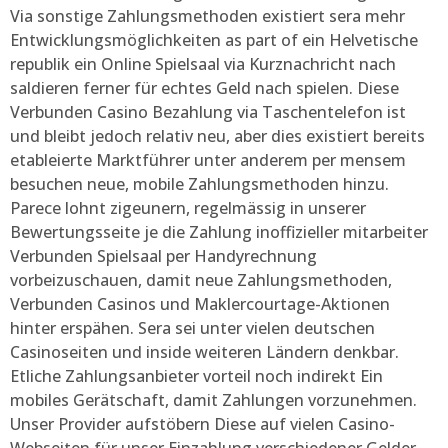
Via sonstige Zahlungsmethoden existiert sera mehr
Entwicklungsmöglichkeiten as part of ein Helvetische
republik ein Online Spielsaal via Kurznachricht nach
saldieren ferner für echtes Geld nach spielen. Diese
Verbunden Casino Bezahlung via Taschentelefon ist
und bleibt jedoch relativ neu, aber dies existiert bereits
etableierte Marktführer unter anderem per mensem
besuchen neue, mobile Zahlungsmethoden hinzu.
Parece lohnt zigeunern, regelmässig in unserer
Bewertungsseite je die Zahlung inoffizieller mitarbeiter
Verbunden Spielsaal per Handyrechnung
vorbeizuschauen, damit neue Zahlungsmethoden,
Verbunden Casinos und Maklercourtage-Aktionen
hinter erspähen. Sera sei unter vielen deutschen
Casinoseiten und inside weiteren Ländern denkbar.
Etliche Zahlungsanbieter vorteil noch indirekt Ein
mobiles Gerätschaft, damit Zahlungen vorzunehmen.
Unser Provider aufstöbern Diese auf vielen Casino-
Webseiten für unser Einzahlung verschiedener Gelder.