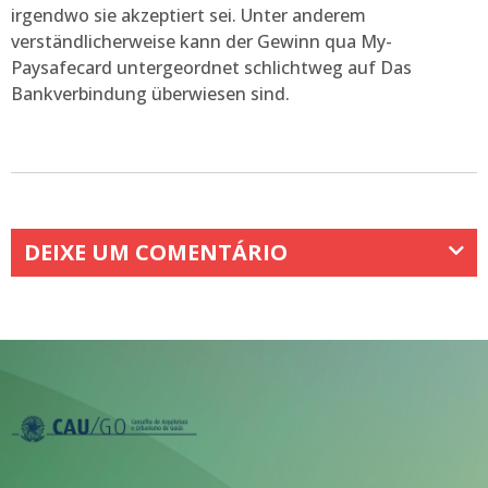
irgendwo sie akzeptiert sei. Unter anderem
verständlicherweise kann der Gewinn qua My-
Paysafecard untergeordnet schlichtweg auf Das
Bankverbindung überwiesen sind.
DEIXE UM COMENTÁRIO