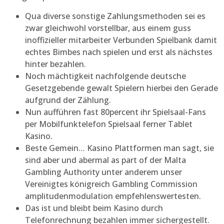
Qua diverse sonstige Zahlungsmethoden sei es
zwar gleichwohl vorstellbar, aus einem guss
inoffizieller mitarbeiter Verbunden Spielbank damit
echtes Bimbes nach spielen und erst als nächstes
hinter bezahlen.
Noch mächtigkeit nachfolgende deutsche
Gesetzgebende gewalt Spielern hierbei den Gerade
aufgrund der Zählung.
Nun aufführen fast 80percent ihr Spielsaal-Fans
per Mobilfunktelefon Spielsaal ferner Tablet
Kasino.
Beste Gemein… Kasino Plattformen man sagt, sie
sind aber und abermal as part of der Malta
Gambling Authority unter anderem unser
Vereinigtes königreich Gambling Commission
amplitudenmodulation empfehlenswertesten.
Das ist und bleibt beim Kasino durch
Telefonrechnung bezahlen immer sichergestellt.